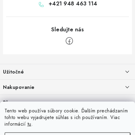
+421 948 463 114
Z
á
Užitočné
p
ä
Kontakt
Nakupovanie
t
O nás
i
Ako nakupovať
Blog
e
Vernostný program
Možnosti dopravy
Tento web používa súbory cookie. Ďalším prechádzaním
Skrutkovacie hroty na šípky: Swiss Point, Switch Point, Quick Point a
tohto webu vyjadrujete súhlas s ich používaním. Viac
Príďte si vyskúšať šípky
Spolupráca s klubmi
Možnosti platby
EZ-Point – kompatibilita a rozdiely
informácií
tu
.
14.7.2026
Inšpirujte sa zákazníkmi
Vrátenie tovaru