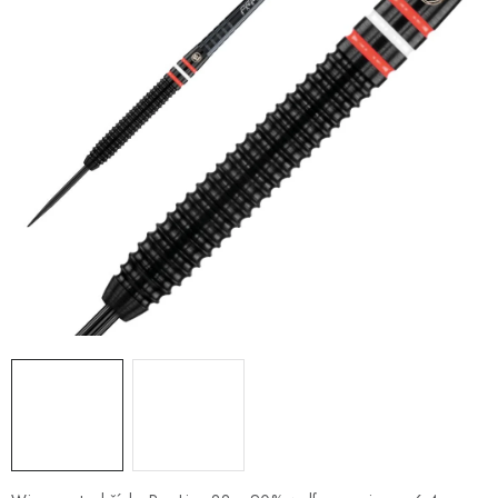
PRÍSLUŠENSTVO
OBLEČENIE
HRÁČI
ZĽAVY
TERČE A ŠÍPKY
DARČEKOVÉ POUKAZY
NOVINKY
Kontakty
Hodnotenie obchodu