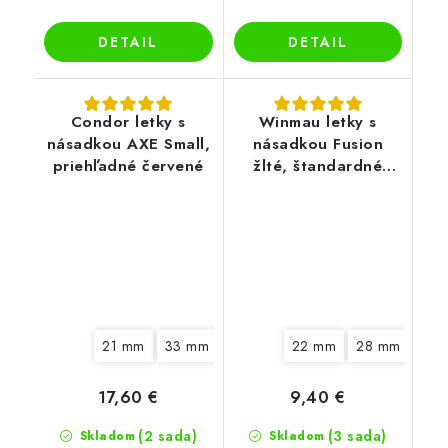
DETAIL
DETAIL
Condor letky s
Winmau letky s
násadkou AXE Small,
násadkou Fusion
priehľadné červené
žlté, štandardné
letky No2
21 mm
33 mm
22 mm
28 mm
34 
17,60 €
9,40 €
(2 sada)
(3 sada)
Skladom
Skladom