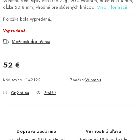
Winmau steel šípky Pro-Line 22g, 90% wolfram, priemer 6,4 mm,
dĺžka 50,8 mm, vhodné pre skúsených hráčov.
Viac informácií
Položka bola vypredaná…
Vypredané
Možnosti doručenia
52 €
Jednotková cena:
Kód tovaru:
142122
Značka:
Winmau
Opýtať sa
Strážiť
Doprava zadarmo
Vernostná zľava
Pri nákupe nad 80 € máte od
Ušetrite
až 10%
pri každej