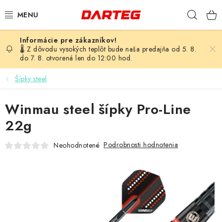
Prejsť
Hľad
na
obsah
ŠÍPKY
🌡️ Z dôvodu vysokých teplôt bude naša predajňa od 5. 8.
do 7. 8. otvorená len do 12:00 hod.
TERČE
Šípky steel
DOPLNKY K TERČU
Winmau steel šípky Pro-Line
LETKY
22g
Podrobnosti hodnotenia
Neohodnotené
NÁSADKY
HROTY
PUZDRÁ