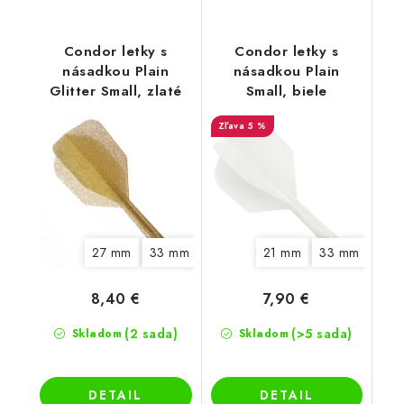
Condor letky s
Condor letky s
násadkou Plain
násadkou Plain
Glitter Small, zlaté
Small, biele
5 %
27 mm
33 mm
21 mm
33 mm
8,40 €
7,90 €
(2 sada)
(>5 sada)
Skladom
Skladom
DETAIL
DETAIL