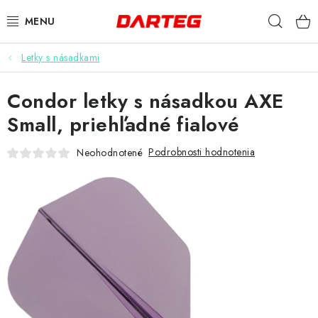
Prejsť
Hľad
na
obsah
Letky s násadkami
ŠÍPKY
Condor letky s násadkou AXE
TERČE
Small, priehľadné fialové
DOPLNKY K TERČU
Podrobnosti hodnotenia
Neohodnotené
LETKY
NÁSADKY
HROTY
PUZDRÁ