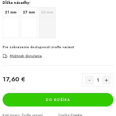
Dĺžka násadky:
21 mm
27 mm
33 mm
Pre zobrazenie dostupnosti zvoľte variant
Možnosti doručenia
17,60 €
Jednotková cena:
DO KOŠÍKA
Kód tovaru:
Zvoľte variant
Značka:
Condor