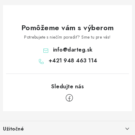
Pomôžeme vám s výberom
Potrebujete s niečím poradiť? Sme tu pre vás!
info
@
darteg.sk
+421 948 463 114
Z
á
Užitočné
p