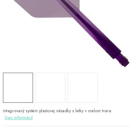
PRÍSLUŠENSTVO
OBLEČENIE
HRÁČI
ZĽAVY
TERČE A ŠÍPKY
DARČEKOVÉ POUKAZY
NOVINKY
Kontakty
Hodnotenie obchodu
Integrovaný systém plastovej násadky s letky v malom tvare.
Viac informácií