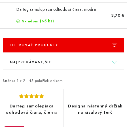
Darteg samolepiaca odhodová čiara, modrá
3,70 €
(>5 ks)
Skladom
FILTROVAŤ PRODUKTY
V
R
NAJPREDÁVANEJŠIE
ý
a
p
d
i
e
Stránka
1
z
2
-
43
položiek celkom
s
n
p
i
r
e
Darteg samolepiaca
Designa nástenný držiak
o
p
odhodová čiara, čierna
na sisalový terč
d
r