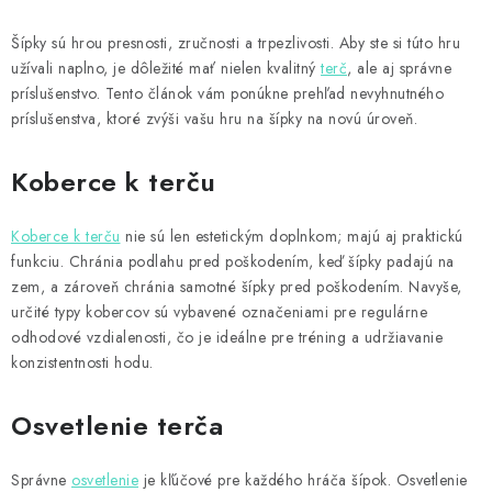
a
r
c
á
Šípky sú hrou presnosti, zručnosti a trpezlivosti. Aby ste si túto hru
n
i
užívali naplno, je dôležité mať nielen kvalitný
terč
, ale aj správne
k
e
príslušenstvo. Tento článok vám ponúkne prehľad nevyhnutného
o
p
príslušenstva, ktoré zvýši vašu hru na šípky na novú úroveň.
v
r
a
v
Koberce k terču
n
k
i
y
e
Koberce k terču
nie sú len estetickým doplnkom; majú aj praktickú
v
funkciu. Chránia podlahu pred poškodením, keď šípky padajú na
ý
zem, a zároveň chránia samotné šípky pred poškodením. Navyše,
p
určité typy kobercov sú vybavené označeniami pre regulárne
odhodové vzdialenosti, čo je ideálne pre tréning a udržiavanie
i
konzistentnosti hodu.
s
u
Osvetlenie terča
Správne
osvetlenie
je kľúčové pre každého hráča šípok. Osvetlenie