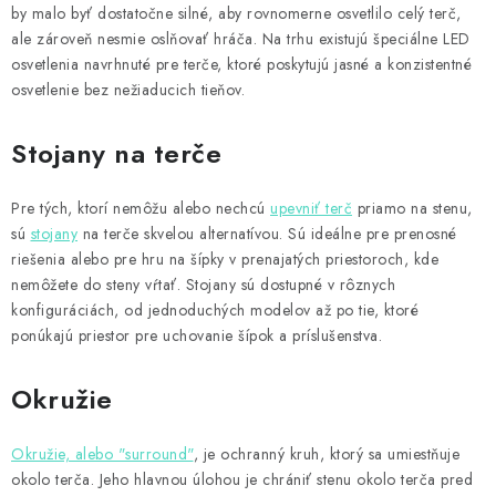
by malo byť dostatočne silné, aby rovnomerne osvetlilo celý terč,
ale zároveň nesmie oslňovať hráča. Na trhu existujú špeciálne LED
osvetlenia navrhnuté pre terče, ktoré poskytujú jasné a konzistentné
osvetlenie bez nežiaducich tieňov.
Stojany na terče
Pre tých, ktorí nemôžu alebo nechcú
upevniť terč
priamo na stenu,
sú
stojany
na terče skvelou alternatívou. Sú ideálne pre prenosné
riešenia alebo pre hru na šípky v prenajatých priestoroch, kde
nemôžete do steny vŕtať. Stojany sú dostupné v rôznych
konfiguráciách, od jednoduchých modelov až po tie, ktoré
ponúkajú priestor pre uchovanie šípok a príslušenstva.
Okružie
Okružie, alebo "surround"
, je ochranný kruh, ktorý sa umiestňuje
okolo terča. Jeho hlavnou úlohou je chrániť stenu okolo terča pred