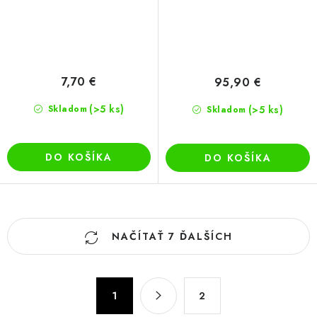
7,70 €
95,90 €
(>5 ks)
Skladom
(>5 ks)
Skladom
DO KOŠÍKA
DO KOŠÍKA
O
NAČÍTAŤ 7 ĎALŠÍCH
v
l
á
S
d
1
2
t