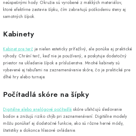
neúspešnými hody. Okružia sú vyrobené z mäkkých materiálov,
ktoré efektívne zastavia šípku, čím zabraňujú poškodeniu steny aj
samotných šípok.
Kabinety
Kabinet pre terč
je nielen esteticky príťažlivý, ale ponúka aj praktické
výhody. Chrání terč, keď nie je používaný, a poskytuje dodatočný
priestor na ukladanie šípok a príslušenstva. Mnohé kabinety sú
vybavené aj tabuľami na zaznamenávanie skóre, čo je praktické pre
dlhé hry alebo turnaje.
Počítadlá skóre na šípky
Digitálne alebo analógové počítadlá
skóre uľahčujú sledovanie
bodov a znižujú riziko chýb pri zaznamenávaní. Digitálne modely
môžu ponúkať aj dodatočné funkcie, ako sú rôzne herné módy,
štatistiky a dokonca hlasové ovládanie.