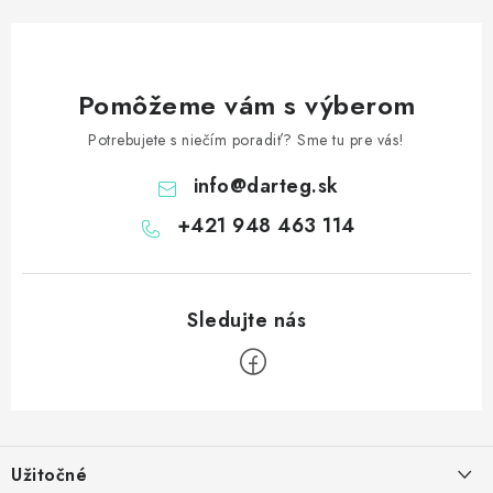
Pomôžeme vám s výberom
Potrebujete s niečím poradiť? Sme tu pre vás!
info
@
darteg.sk
+421 948 463 114
Z
á
Užitočné
p