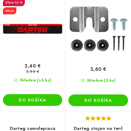
u
o
12 %
k
d
Akcia
t
u
o
k
v
t
o
v
3,40 €
3,60 €
3,90 €
(>5 ks)
Skladom
(5 ks)
Skladom
DO KOŠÍKA
DO KOŠÍKA
Darteg samolepiaca
Darteg stojan na terč