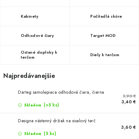
PRÍSLUŠENSTVO
OBLEČENIE
Kabinety
Počítadlá skóre
HRÁČI
Odhodové čiary
Target MOD
ZĽAVY
Ostané doplnky k
Diely k terčom
terčom
TERČE A ŠÍPKY
Najpredávanejšie
DARČEKOVÉ POUKAZY
Darteg samolepiaca odhodová čiara, čierna
3,90 €
NOVINKY
3,40 €
(>5 ks)
Skladom
Kontakty
Hodnotenie obchodu
Designa nástenný držiak na sisalový terč
3,60 €
(5 ks)
Skladom