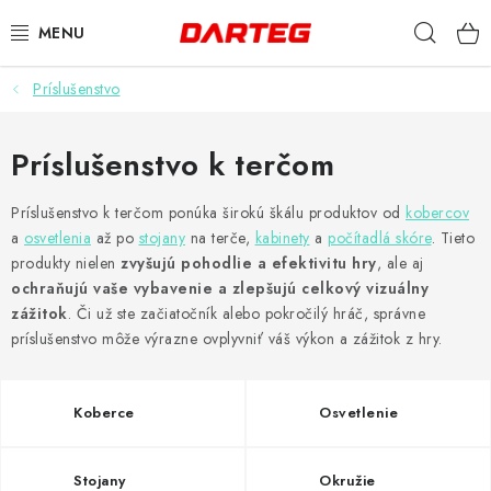
Prejsť
Hľad
na
obsah
Príslušenstvo
ŠÍPKY
TERČE
Príslušenstvo k terčom
DOPLNKY K TERČU
Príslušenstvo k terčom ponúka širokú škálu produktov od
kobercov
a
osvetlenia
až po
stojany
na terče,
kabinety
a
počítadlá skóre
. Tieto
produkty nielen
zvyšujú pohodlie a efektivitu hry
, ale aj
LETKY
ochraňujú vaše vybavenie a zlepšujú celkový vizuálny
zážitok
. Či už ste začiatočník alebo pokročilý hráč, správne
NÁSADKY
príslušenstvo môže výrazne ovplyvniť váš výkon a zážitok z hry.
HROTY
Koberce
Osvetlenie
PUZDRÁ
Stojany
Okružie