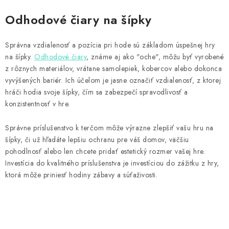
Odhodové čiary na šípky
Správna vzdialenosť a pozícia pri hode sú základom úspešnej hry
na šípky.
Odhodové čiary
, známe aj ako "oche", môžu byť vyrobené
z rôznych materiálov, vrátane samolepiek, kobercov alebo dokonca
vyvýšených bariér. Ich účelom je jasne označiť vzdialenosť, z ktorej
hráči hodia svoje šípky, čím sa zabezpečí spravodlivosť a
konzistentnosť v hre.
Správne príslušenstvo k terčom môže výrazne zlepšiť vašu hru na
šípky, či už hľadáte lepšiu ochranu pre váš domov, väčšiu
pohodlnosť alebo len chcete pridať estetický rozmer vašej hre.
Investícia do kvalitného príslušenstva je investíciou do zážitku z hry,
ktorá môže priniesť hodiny zábavy a súťaživosti.