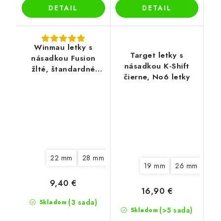
DETAIL
DETAIL
Winmau letky s
Target letky s
násadkou Fusion
násadkou K-Shift
žlté, štandardné
čierne, No6 letky
letky No2
22 mm
28 mm
34 mm
19 mm
26 mm
33 
9,40 €
16,90 €
(3 sada)
Skladom
(>5 sada)
Skladom