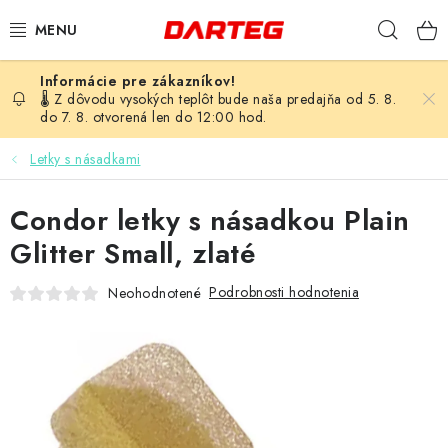
Prejsť
Hľad
na
obsah
ŠÍPKY
🌡️ Z dôvodu vysokých teplôt bude naša predajňa od 5. 8.
do 7. 8. otvorená len do 12:00 hod.
TERČE
Letky s násadkami
DOPLNKY K TERČU
Condor letky s násadkou Plain
LETKY
Glitter Small, zlaté
Podrobnosti hodnotenia
Neohodnotené
NÁSADKY
HROTY
PUZDRÁ