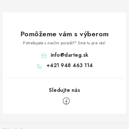
Pomôžeme vám s výberom
Potrebujete s niečím poradiť? Sme tu pre vás!
info
@
darteg.sk
+421 948 463 114
Z
á