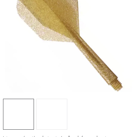
PRÍSLUŠENSTVO
OBLEČENIE
HRÁČI
ZĽAVY
TERČE A ŠÍPKY
DARČEKOVÉ POUKAZY
NOVINKY
Kontakty
Hodnotenie obchodu