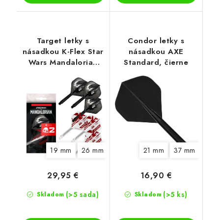
Target letky s
Condor letky s
násadkou K-Flex Star
násadkou AXE
Wars Mandalorian
Standard, čierne
No2 darčeková sada
19 mm
26 mm
21 mm
37 mm
29,95 €
16,90 €
(>5 sada)
(>5 ks)
Skladom
Skladom