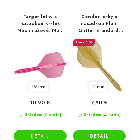
Target letky s
Condor letky s
násadkou K-Flex
násadkou Plain
Neon ružové, No6
Glitter Standard,
letky
zlaté
5 %
19 mm
21 mm
10,90 €
7,90 €
(5 sada)
(4 sada)
Skladom
Skladom
DETAIL
DETAIL