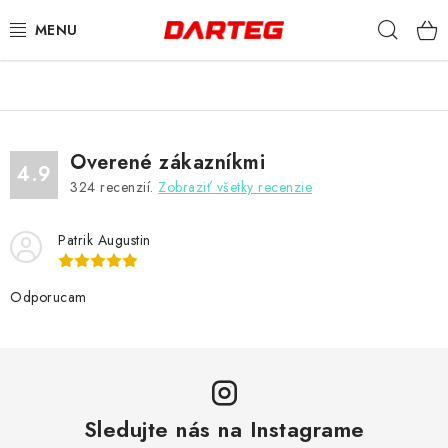
Prejsť
Hľad
na
obsah
ŠÍPKY
TERČE
Overené zákazníkmi
4.9
324
recenzií.
Zobraziť všetky recenzie
DOPLNKY K TERČU
Patrik Augustin
LETKY
NÁSADKY
Odporucam
HROTY
PUZDRÁ
Sledujte nás na Instagrame