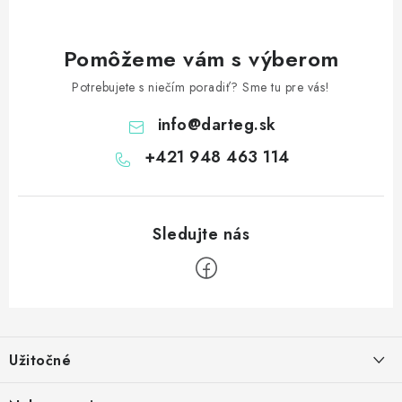
Pomôžeme vám s výberom
Potrebujete s niečím poradiť? Sme tu pre vás!
info
@
darteg.sk
+421 948 463 114
Z
á
Užitočné
p
ä
Kontakt