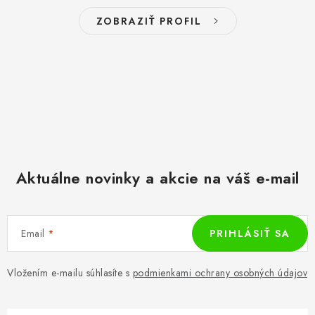
PRÍSLUŠENSTVO
ZOBRAZIŤ PROFIL
OBLEČENIE
HRÁČI
ZĽAVY
TERČE A ŠÍPKY
Aktuálne novinky a akcie na váš e-mail
DARČEKOVÉ POUKAZY
NOVINKY
Email
PRIHLÁSIŤ SA
Kontakty
Hodnotenie obchodu
Vložením e-mailu súhlasíte s
podmienkami ochrany osobných údajov