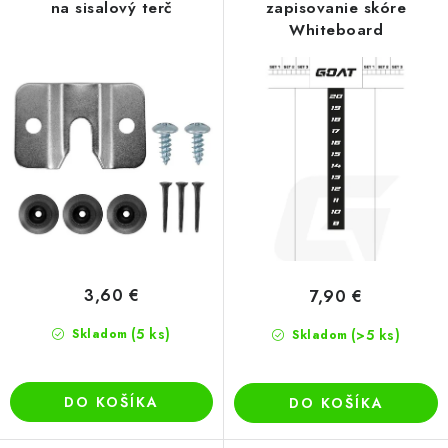
o
p
na sisalový terč
zapisovanie skóre
Whiteboard
d
r
u
o
k
d
t
u
o
k
v
t
o
v
3,60 €
7,90 €
(5 ks)
Skladom
(>5 ks)
Skladom
DO KOŠÍKA
DO KOŠÍKA