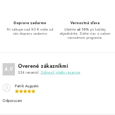
v
l
á
d
Doprava zadarmo
Vernostná zľava
a
Pri nákupe nad 80 € máte od
Ušetrite
až 10%
pri každej
nás dopravu zadarmo
objednávke. Zistite viac o našom
c
vernostnom programe.
i
e
p
r
Overené zákazníkmi
v
4.9
324
recenzií.
Zobraziť všetky recenzie
k
y
Patrik Augustin
v
ý
Odporucam
p
i