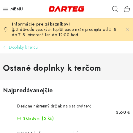
Prejsť
Hľad
na
obsah
ŠÍPKY
🌡️ Z dôvodu vysokých teplôt bude naša predajňa od 5. 8.
do 7. 8. otvorená len do 12:00 hod.
TERČE
Doplnky k terču
DOPLNKY K TERČU
Ostané doplnky k terčom
LETKY
NÁSADKY
Najpredávanejšie
HROTY
Designa nástenný držiak na sisalový terč
3,60 €
PUZDRÁ
(5 ks)
Skladom