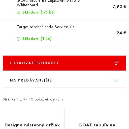
PRÍSLUŠENSTVO
GOAT tabuľa na zapisovanie skóre
Whiteboard
7,90 €
(>5 ks)
Skladom
OBLEČENIE
Target servisná sada Service Kit
HRÁČI
24 €
(1 ks)
Skladom
ZĽAVY
TERČE A ŠÍPKY
FILTROVAŤ PRODUKTY
V
R
DARČEKOVÉ POUKAZY
NAJPREDÁVANEJŠIE
ý
a
NOVINKY
p
d
i
e
Stránka
1
z
1
-
10
položiek celkom
s
n
Kontakty
Hodnotenie obchodu
p
i
r
e
Designa nástenný držiak
GOAT tabuľa na