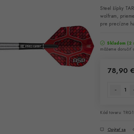
Steel šípky TA
wolfram, prieme
pre precízne h
Skladom
(2 
78,90 
Jednotková 
Kód tovaru:
TRG1
Opýtať sa