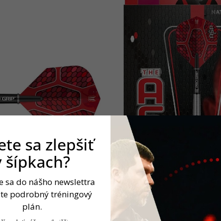
te sa zlepšiť
v šípkach?
te sa do nášho newslettra
jte podrobný tréningový
plán.