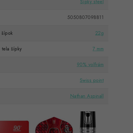
Šípky steel
5050807098811
šípok
22g
tela šípky
7 mm
90% volfrám
Swiss point
Nathan Aspinall