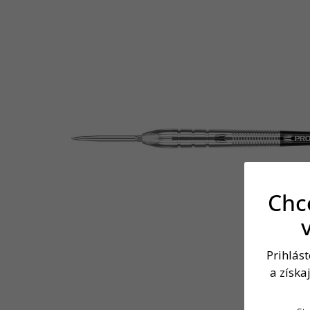
Chce
Prihlás
a získa