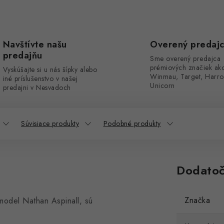
Navštívte našu
Overený predaj
predajňu
Sme overený predajca
prémiových značiek ak
Vyskúšajte si u nás šípky alebo
Winmau, Target, Harro
iné príslušenstvo v našej
Unicorn
predajni v Nesvadoch
Súvisiace produkty
Podobné produkty
Dodatoč
Značka
 model Nathan Aspinall, sú