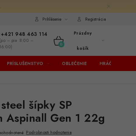
.
Prihlásenie
Registrácia
Prázdny
+421 948 463 114
(po – pia: 8:00 –
NÁKUPNÝ
16:00)
košík
KOŠÍK
PRÍSLUŠENSTVO
OBLEČENIE
HRÁČI
ZĽA
 steel šípky SP
 Aspinall Gen 1 22g
Podrobnosti hodnotenia
eohodnotené