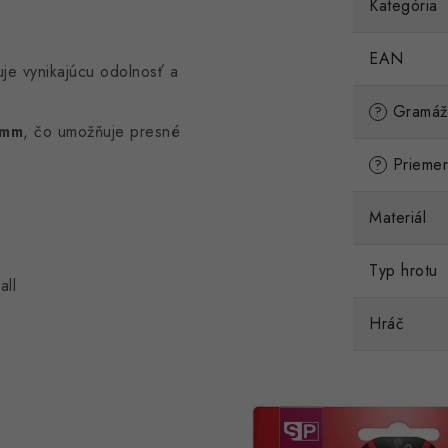
Kategória
EAN
je vynikajúcu odolnosť a
Gramáž 
?
 mm
, čo umožňuje presné
Priemer 
?
Materiál
Typ hrotu
all
Hráč