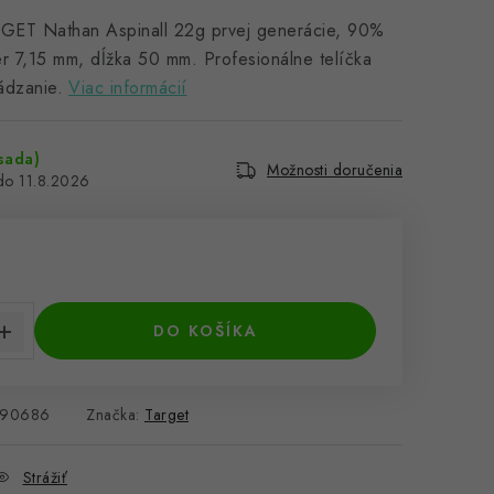
RGET Nathan Aspinall 22g prvej generácie, 90%
r 7,15 mm, dĺžka 50 mm. Profesionálne telíčka
ádzanie.
Viac informácií
sada)
Možnosti doručenia
11.8.2026
€
cena:
DO KOŠÍKA
90686
Značka:
Target
Strážiť