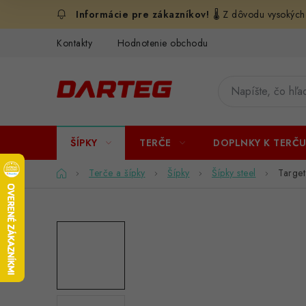
Prejsť
🌡️ Z dôvodu vysokých
na
obsah
Kontakty
Hodnotenie obchodu
ŠÍPKY
TERČE
DOPLNKY K TERČ
Domov
Terče a šípky
Šípky
Šípky steel
Target