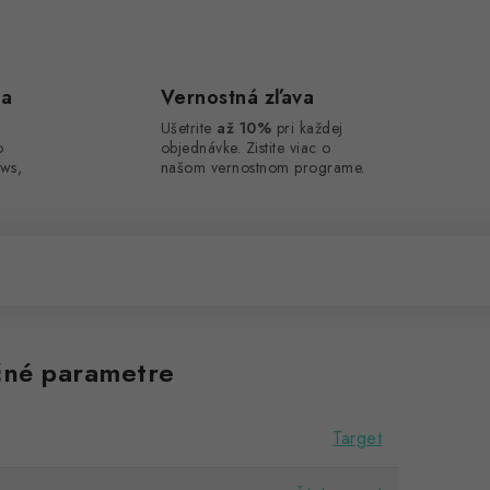
ca
Vernostná zľava
Ušetrite
až 10%
pri každej
o
objednávke. Zistite viac o
ws,
našom vernostnom programe.
né parametre
Target