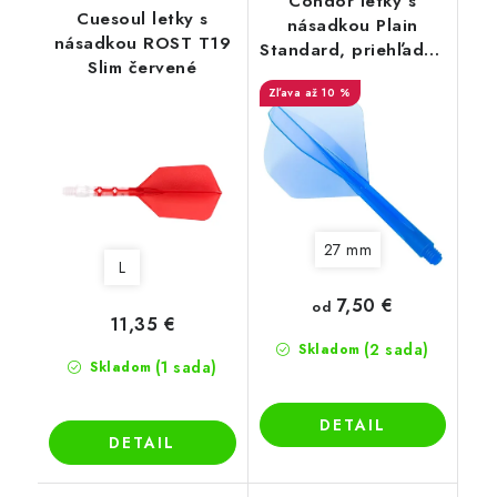
Condor letky s
Cuesoul letky s
násadkou Plain
násadkou ROST T19
Standard, priehľadné
Slim červené
modré
až 10 %
27 mm
L
7,50 €
od
11,35 €
(2 sada)
Skladom
(1 sada)
Skladom
DETAIL
DETAIL