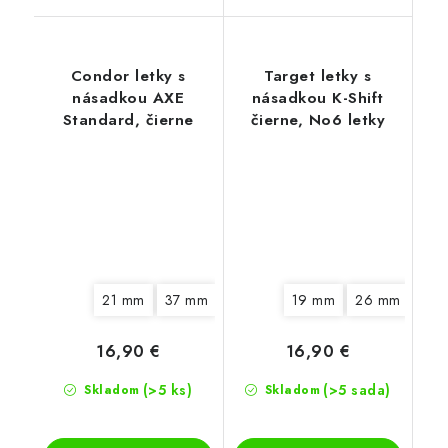
Condor letky s
Target letky s
násadkou AXE
násadkou K-Shift
Standard, čierne
čierne, No6 letky
21 mm
37 mm
19 mm
26 mm
33 
16,90 €
16,90 €
(>5 ks)
(>5 sada)
Skladom
Skladom