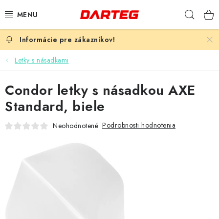
Prejsť
Hľad
na
obsah
ŠÍPKY
Letky s násadkami
TERČE
Condor letky s násadkou AXE
DOPLNKY K TERČU
Standard, biele
LETKY
Podrobnosti hodnotenia
Neohodnotené
NÁSADKY
HROTY
PUZDRÁ