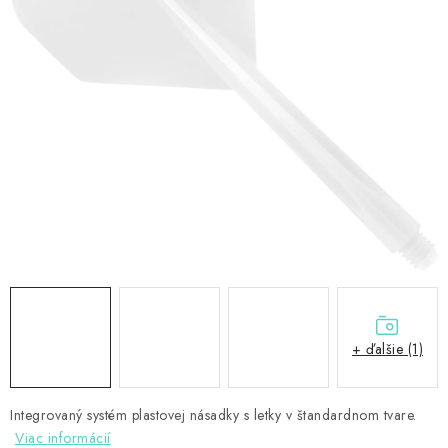
PRÍSLUŠENSTVO
OBLEČENIE
HRÁČI
ZĽAVY
TERČE A ŠÍPKY
DARČEKOVÉ POUKAZY
NOVINKY
+ ďalšie (1)
Kontakty
Hodnotenie obchodu
Integrovaný systém plastovej násadky s letky v štandardnom tvare.
Viac informácií