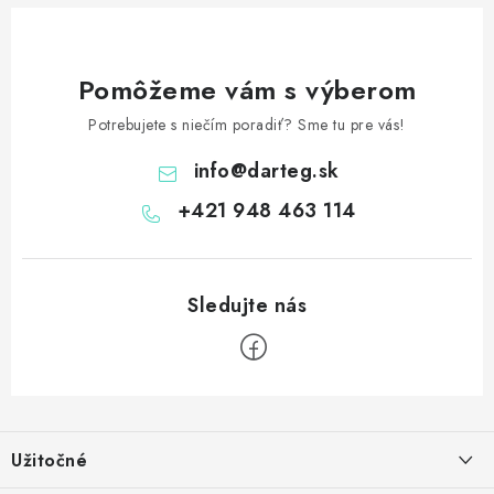
Pomôžeme vám s výberom
Potrebujete s niečím poradiť? Sme tu pre vás!
info
@
darteg.sk
+421 948 463 114
Z
á
Užitočné
p