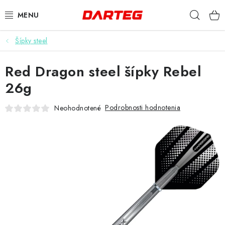
Prejsť
Hľad
na
obsah
Šípky steel
ŠÍPKY
Red Dragon steel šípky Rebel
TERČE
26g
DOPLNKY K TERČU
Podrobnosti hodnotenia
Neohodnotené
LETKY
NÁSADKY
HROTY
PUZDRÁ