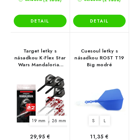
DETAIL
DETAIL
Target letky s
Cuesoul letky s
násadkou K-Flex Star
násadkou ROST T19
Wars Mandalorian
Big modré
No2 darčeková sada
19 mm
26 mm
S
L
29,95 €
11,35 €