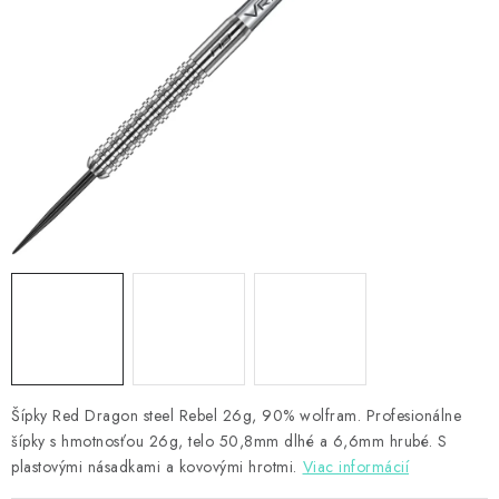
PRÍSLUŠENSTVO
OBLEČENIE
HRÁČI
ZĽAVY
TERČE A ŠÍPKY
DARČEKOVÉ POUKAZY
NOVINKY
Kontakty
Hodnotenie obchodu
Šípky Red Dragon steel Rebel 26g, 90% wolfram. Profesionálne
šípky s hmotnosťou 26g, telo 50,8mm dlhé a 6,6mm hrubé. S
plastovými násadkami a kovovými hrotmi.
Viac informácií