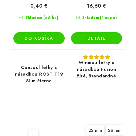
0,40 €
16,50 €
(>5 ks)
(1 sada)
Skladom
Skladom
DO KOŠÍKA
DETAIL
Winmau letky s
Cuesoul letky s
násadkou Fusion
násadkou ROST T19
žlté, štandardné
Slim čierne
letky No2
22 mm
28 mm
34 
L