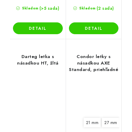
(>5 sada)
(2 sada)
Skladom
Skladom
DETAIL
DETAIL
Darteg letka s
Condor letky s
násadkou HT, žltá
násadkou AXE
Standard, priehľadné
21 mm
27 mm
33 