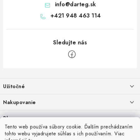
info
@
darteg.sk
+421 948 463 114
Z
á
Užitočné
p
ä
Kontakt
Nakupovanie
t
O nás
i
Ako nakupovať
Blog
e
Vernostný program
Možnosti dopravy
Tento web používa súbory cookie. Ďalším prechádzaním
Skrutkovacie hroty na šípky: Swiss Point, Switch Point, Quick Point a
tohto webu vyjadrujete súhlas s ich používaním. Viac
Príďte si vyskúšať šípky
Spolupráca s klubmi
Možnosti platby
EZ-Point – kompatibilita a rozdiely