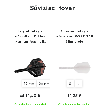
Súvisiaci tovar
Target letky s
Cuesoul letky s
násadkou K-Flex
násadkou ROST T19
Nathan Aspinall,
Slim biele
No2 letky
19 mm
26 mm
33 mm
S
L
14,50 €
11,35 €
od
(2 sada)
(2 sada)
Skladom
Skladom