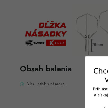
Obsah balenia
Chce
3 ks letiek s násadkou
Prihlás
a získa