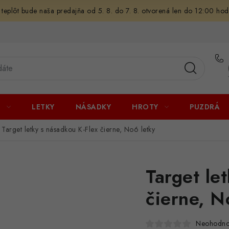
 teplôt bude naša predajňa od 5. 8. do 7. 8. otvorená len do 12:00 hod
U
LETKY
NÁSADKY
HROTY
PUZDRÁ
Target letky s násadkou K-Flex čierne, No6 letky
Target le
čierne, N
Neohodno