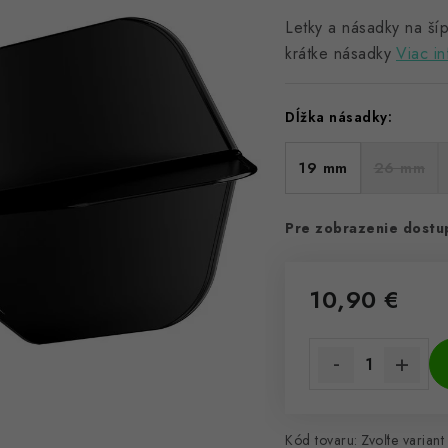
Letky a násadky na šíp
krátke násadky
Viac in
Dĺžka násadky:
19 mm
26 mm
Pre zobrazenie dostup
10,90 €
Jednotková cena:
Kód tovaru:
Zvoľte variant