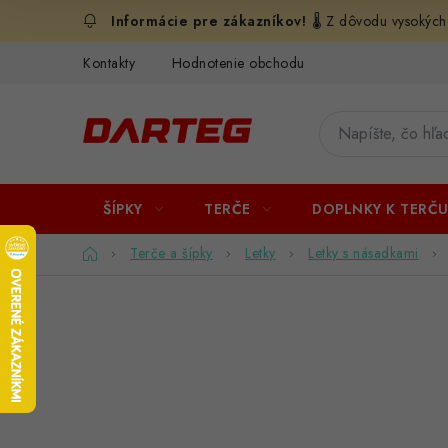
Prejsť
🌡️ Z dôvodu vysokých
na
obsah
Kontakty
Hodnotenie obchodu
ŠÍPKY
TERČE
DOPLNKY K TERČ
Domov
Terče a šípky
Letky
Letky s násadkami