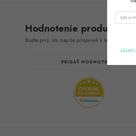
Sta
Hodnotenie produktu (0
Buďte prvý, kto napíše príspevok k tejto položke.
Zásady 
PRIDAŤ HODNOTENIE