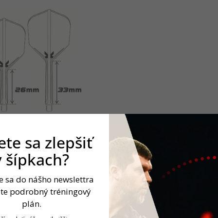
te sa zlepšiť
v šípkach?
te sa do nášho newslettra
jte podrobný tréningový
plán.