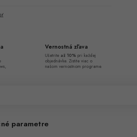
iť
ca
Vernostná zľava
Ušetrite
až 10%
pri každej
o
objednávke. Zistite viac o
ws,
našom vernostnom programe.
né parametre