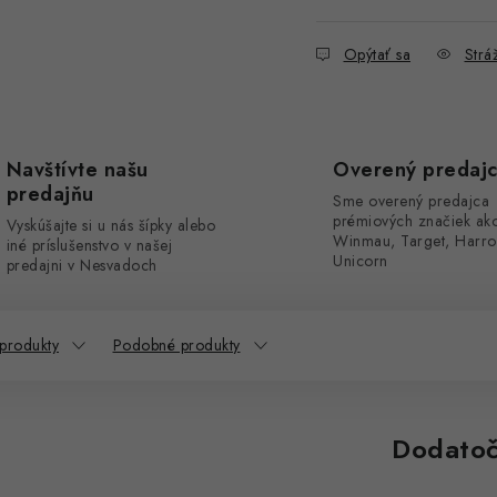
Opýtať sa
Stráž
Navštívte našu
Overený predaj
predajňu
Sme overený predajca
prémiových značiek ak
Vyskúšajte si u nás šípky alebo
Winmau, Target, Harro
iné príslušenstvo v našej
Unicorn
predajni v Nesvadoch
 produkty
Podobné produkty
Dodatoč