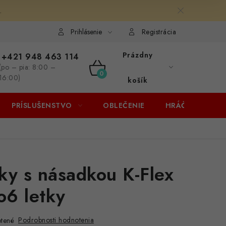
.
Prihlásenie
Registrácia
Prázdny
+421 948 463 114
(po – pia: 8:00 –
NÁKUPNÝ
16:00)
košík
KOŠÍK
PRÍSLUŠENSTVO
OBLEČENIE
HRÁČI
ZĽA
tky s násadkou K-Flex
o6 letky
Podrobnosti hodnotenia
tené