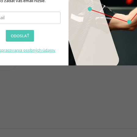
čí zadať váš email nižšie.
)
ODOSLAŤ
spracovania osobných údajov