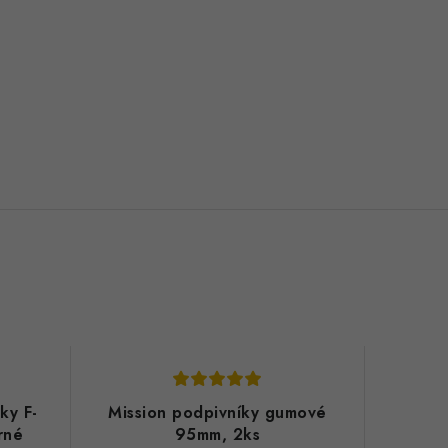
ky F-
Mission podpivníky gumové
rné
95mm, 2ks