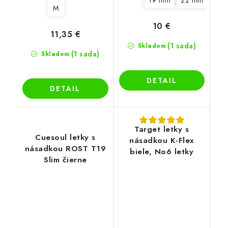
19 mm
22 mm
M
10 €
11,35 €
(1 sada)
Skladom
(1 sada)
Skladom
DETAIL
DETAIL
Target letky s
Cuesoul letky s
násadkou K-Flex
násadkou ROST T19
biele, No6 letky
Slim čierne