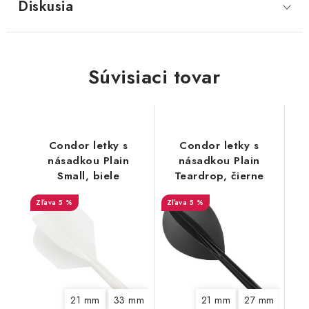
Diskusia
Súvisiaci tovar
Condor letky s
Condor letky s
násadkou Plain
násadkou Plain
Small, biele
Teardrop, čierne
5 %
5 %
21 mm
33 mm
21 mm
27 mm
33 