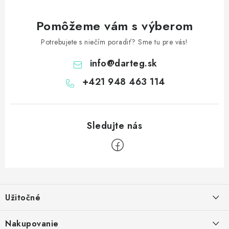
Pomôžeme vám s výberom
Potrebujete s niečím poradiť? Sme tu pre vás!
info
@
darteg.sk
+421 948 463 114
Z
á
Užitočné
p
ä
Kontakt
Nakupovanie