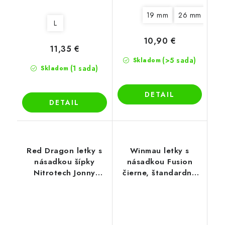
19 mm
26 mm
33 
L
10,90 €
11,35 €
(>5 sada)
Skladom
(1 sada)
Skladom
DETAIL
DETAIL
Red Dragon letky s
Winmau letky s
násadkou šípky
násadkou Fusion
Nitrotech Jonny
čierne, štandardné
Clayton Kite, červené
letky No2