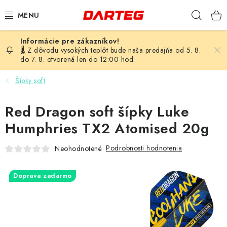
Prejsť
Hľad
na
obsah
ŠÍPKY
🌡️ Z dôvodu vysokých teplôt bude naša predajňa od 5. 8.
do 7. 8. otvorená len do 12:00 hod.
TERČE
Šípky soft
DOPLNKY K TERČU
Red Dragon soft šípky Luke
LETKY
Humphries TX2 Atomised 20g
Podrobnosti hodnotenia
Neohodnotené
NÁSADKY
HROTY
Doprava zadarmo
PUZDRÁ