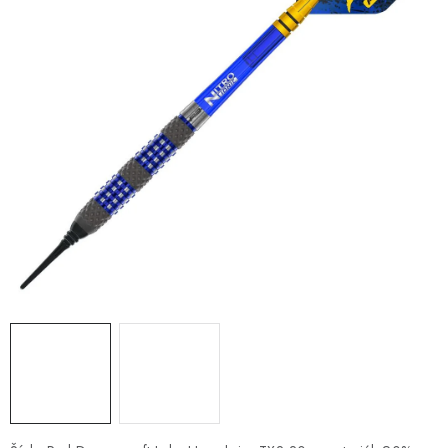
PRÍSLUŠENSTVO
OBLEČENIE
HRÁČI
ZĽAVY
TERČE A ŠÍPKY
DARČEKOVÉ POUKAZY
NOVINKY
Kontakty
Hodnotenie obchodu