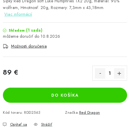
Šípky Red Dragon soft Luke Humphries TX2 20g, materiál: 90%
wolfram, Hmotnosť: 20g, Rozmery: 7,3mm x 43,18mm.
Viac informácií
(1 sada)
Skladom
10.8.2026
Možnosti doručenia
89 €
Jednotková cena:
DO KOŠÍKA
Kód tovaru:
RDD2563
Značka:
Red Dragon
Opýtať sa
Strážiť