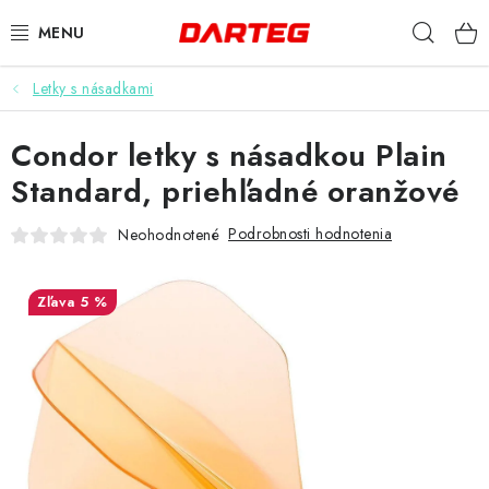
Prejsť
Hľad
na
obsah
Letky s násadkami
ŠÍPKY
Condor letky s násadkou Plain
TERČE
Standard, priehľadné oranžové
DOPLNKY K TERČU
Podrobnosti hodnotenia
Neohodnotené
LETKY
5 %
NÁSADKY
HROTY
PUZDRÁ