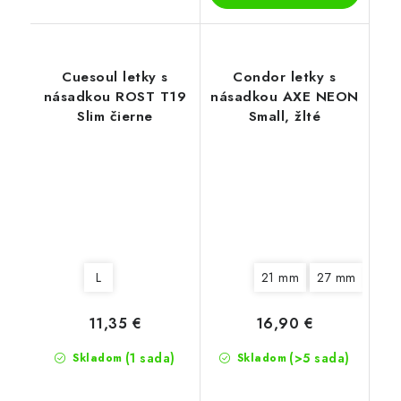
Cuesoul letky s
Condor letky s
násadkou ROST T19
násadkou AXE NEON
Slim čierne
Small, žlté
L
21 mm
27 mm
33 
11,35 €
16,90 €
(1 sada)
(>5 sada)
Skladom
Skladom