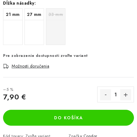
Dĺžka násadky:
21 mm
27 mm
33 mm
Pre zobrazenie dostupnosti zvoľte variant
Možnosti doručenia
–5 %
7,90 €
Jednotková cena:
DO KOŠÍKA
Kód tovaru:
Zvoľte variant
Značka:
Condor