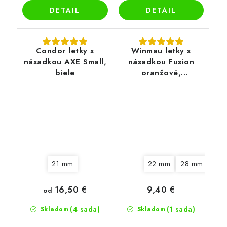
DETAIL
DETAIL
Condor letky s
Winmau letky s
násadkou AXE Small,
násadkou Fusion
biele
oranžové,
štandardné letky
No2
21 mm
22 mm
28 mm
16,50 €
9,40 €
od
(4 sada)
(1 sada)
Skladom
Skladom