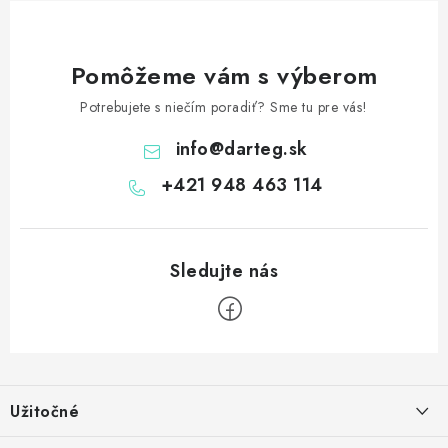
Pomôžeme vám s výberom
Potrebujete s niečím poradiť? Sme tu pre vás!
info
@
darteg.sk
+421 948 463 114
Z
á
Užitočné
p