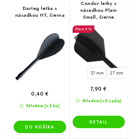
Condor letky s
Darteg letka s
násadkou Plain
násadkou HT, čierna
Small, čierne
5 %
21 mm
27 mm
33 
7,90 €
0,40 €
(>5 sada)
Skladom
(>5 ks)
Skladom
DETAIL
DO KOŠÍKA