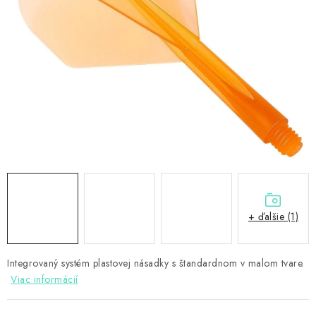
PRÍSLUŠENSTVO
OBLEČENIE
HRÁČI
ZĽAVY
TERČE A ŠÍPKY
DARČEKOVÉ POUKAZY
+ ďalšie (1)
NOVINKY
Kontakty
Hodnotenie obchodu
Integrovaný systém plastovej násadky s štandardnom v malom tvare.
Viac informácií