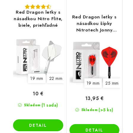
Red Dragon letky s
Red Dragon letky s
násadkou Nitro Flite,
násadkou šípky
biele, priehľadné
Nitrotech Jonny
Clayton Kite, červené
19 mm
22 mm
19 mm
25 mm
10 €
13,95 €
(1 sada)
Skladom
(>5 ks)
Skladom
DETAIL
DETAIL