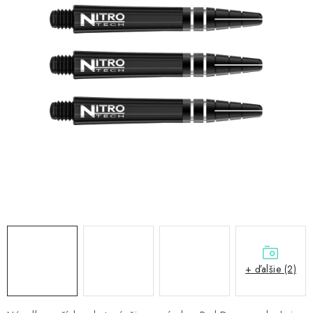
PRÍSLUŠENSTVO
OBLEČENIE
HRÁČI
ZĽAVY
TERČE A ŠÍPKY
DARČEKOVÉ POUKAZY
NOVINKY
Kontakty
Hodnotenie obchodu
+ ďalšie (2)