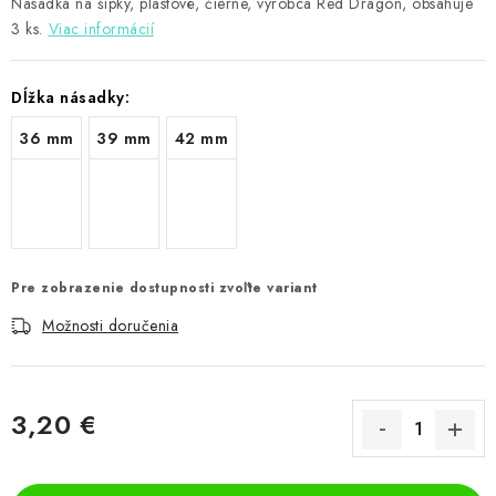
Násadka na šípky, plastové, čierne, výrobca Red Dragon, obsahuje
3 ks.
Viac informácií
Dĺžka násadky:
36 mm
39 mm
42 mm
Pre zobrazenie dostupnosti zvoľte variant
Možnosti doručenia
3,20 €
Jednotková cena: