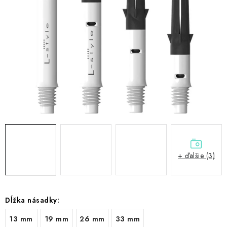
PRÍSLUŠENSTVO
OBLEČENIE
HRÁČI
ZĽAVY
TERČE A ŠÍPKY
DARČEKOVÉ POUKAZY
+ ďalšie (3)
NOVINKY
Kontakty
Hodnotenie obchodu
Dĺžka násadky:
13 mm
19 mm
26 mm
33 mm