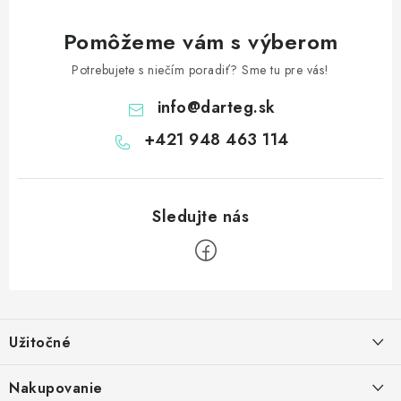
Pomôžeme vám s výberom
Potrebujete s niečím poradiť? Sme tu pre vás!
info
@
darteg.sk
+421 948 463 114
Z
á
Užitočné
p
ä
Kontakt
Nakupovanie