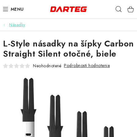
Prejsť
Hľad
na
obsah
Násadky
ŠÍPKY
L-Style násadky na šípky Carbon
TERČE
Straight Silent otočné, biele
DOPLNKY K TERČU
Podrobnosti hodnotenia
Neohodnotené
LETKY
NÁSADKY
HROTY
PUZDRÁ