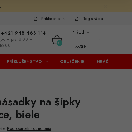
.
Prihlásenie
Registrácia
Prázdny
+421 948 463 114
(po – pia: 8:00 –
NÁKUPNÝ
16:00)
košík
KOŠÍK
PRÍSLUŠENSTVO
OBLEČENIE
HRÁČI
ZĽA
ásadky na šípky
ce, biele
Podrobnosti hodnotenia
nie