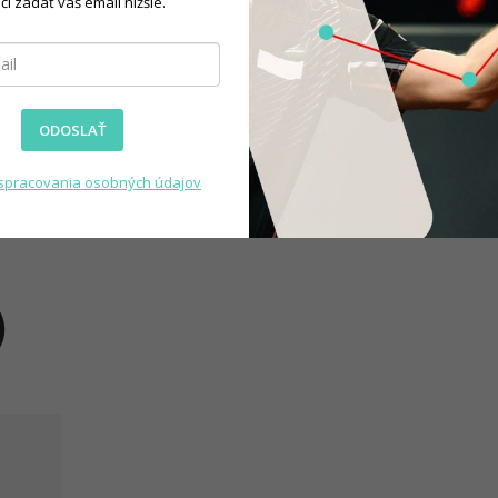
čí zadať váš email nižšie.
ODOSLAŤ
spracovania osobných údajov
)