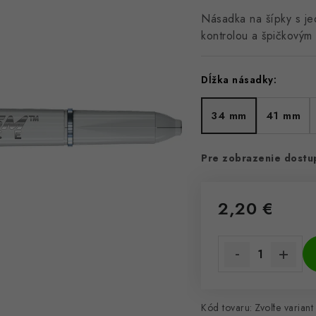
Násadka na šípky s j
kontrolou a špičkový
Dĺžka násadky:
34 mm
41 mm
Pre zobrazenie dostup
2,20 €
Jednotková cena:
Kód tovaru:
Zvoľte variant