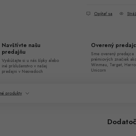
Opýtať sa
Stráž
Navštívte našu
Overený predaj
predajňu
Sme overený predajca
prémiových značiek ak
Vyskúšajte si u nás šípky alebo
Winmau, Target, Harro
iné príslušenstvo v našej
Unicorn
predajni v Nesvadoch
né produkty
Dodatoč