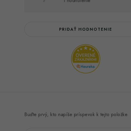
h
1 hodnotenie
o
d
n
PRIDAŤ HODNOTENIE
o
t
e
n
í
Buďte prvý, kto napíše príspevok k tejto položke.