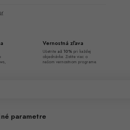
iť
ca
Vernostná zľava
Ušetrite
až 10%
pri každej
o
objednávke. Zistite viac o
ws,
našom vernostnom programe.
né parametre