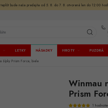
 teplôt bude naša predajňa od 5. 8. do 7. 8. otvorená len do 12:00 hod
U
LETKY
NÁSADKY
HROTY
PUZDRÁ
 šípky Prism Force, biele
Winmau n
Prism For
1 hodnote