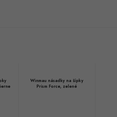
pky
Winmau násadky na šípky
čierne
Prism Force, zelené