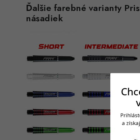
Ďalšie farebné varianty Pri
násadiek
Chce
Prihlás
a získa