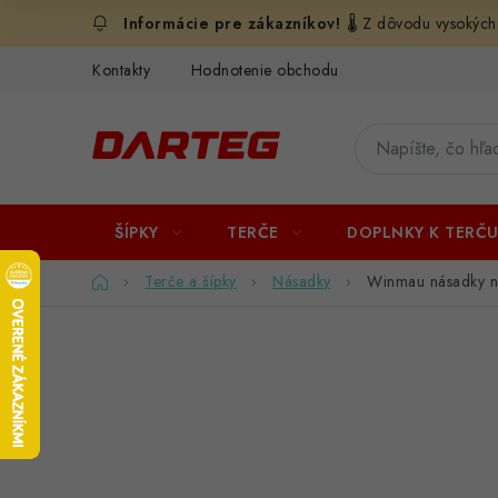
Prejsť
🌡️ Z dôvodu vysokých
na
obsah
Kontakty
Hodnotenie obchodu
ŠÍPKY
TERČE
DOPLNKY K TERČ
Domov
Terče a šípky
Násadky
Winmau násadky na