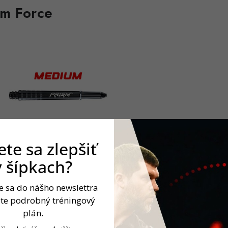
sm Force
te sa zlepšiť
v šípkach?
te sa do nášho newslettra
jte podrobný tréningový
plán.