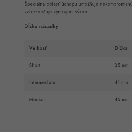
Špeciálna oblasť úchopu umožňuje nekompromisnú 
zabezpečuje vynikajúci výkon.
Dĺžka násadky
Veľkosť
Dĺžka
Short
35 mm
Intermediate
41 mm
Medium
46 mm