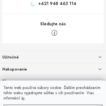
+421 948 463 114
Z
á
Užitočné
p
ä
Kontakt
Nakupovanie
t
O nás
i
Ako nakupovať
Blog
e
Vernostný program
Možnosti dopravy
Tento web používa súbory cookie. Ďalším prechádzaním
Skrutkovacie hroty na šípky: Swiss Point, Switch Point, Quick Point a
tohto webu vyjadrujete súhlas s ich používaním. Viac
Príďte si vyskúšať šípky
Spolupráca s klubmi
Možnosti platby
EZ-Point – kompatibilita a rozdiely
informácií
tu
.
14.7.2026
Inšpirujte sa zákazníkmi
Vrátenie tovaru