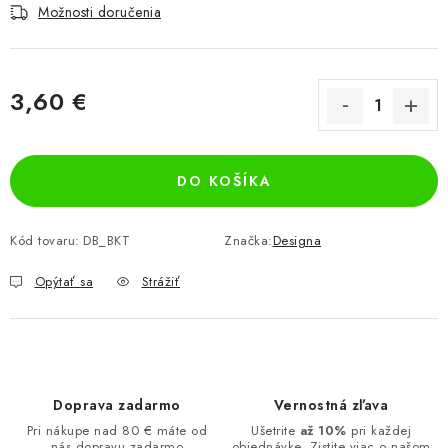
Možnosti doručenia
3,60 €
Jednotková cena:
DO KOŠÍKA
Kód tovaru:
DB_BKT
Značka:
Designa
Opýtať sa
Strážiť
Doprava zadarmo
Vernostná zľava
Pri nákupe nad 80 € máte od
Ušetrite
až 10%
pri každej
nás dopravu zadarmo
objednávke. Zistite viac o našom