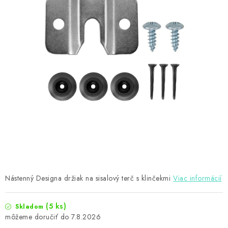
PRÍSLUŠENSTVO
OBLEČENIE
HRÁČI
ZĽAVY
TERČE A ŠÍPKY
DARČEKOVÉ POUKAZY
NOVINKY
Nástenný Designa držiak na sisalový terč s klinčekmi
Viac informácií
Kontakty
Hodnotenie obchodu
(5 ks)
Skladom
7.8.2026