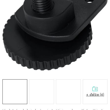
PRÍSLUŠENSTVO
OBLEČENIE
HRÁČI
ZĽAVY
TERČE A ŠÍPKY
DARČEKOVÉ POUKAZY
NOVINKY
Kontakty
Hodnotenie obchodu
+ ďalšie (4)