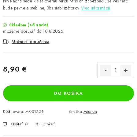
Nivelačná sada k sisalovému terču Mission zabezpečí, že váš terč
bude pevne a stabilne, 3ks stabilizátorov
Viac informácií
(>5 sada)
Skladom
10.8.2026
Možnosti doručenia
8,90 €
Jednotková cena:
DO KOŠÍKA
Kód tovaru:
M001724
Značka:
Mission
Opýtať sa
Strážiť