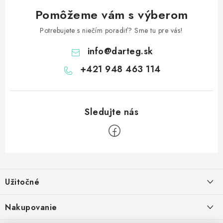
Pomôžeme vám s výberom
Potrebujete s niečím poradiť? Sme tu pre vás!
info
@
darteg.sk
+421 948 463 114
Z
á
Užitočné
p
ä
Kontakt
Nakupovanie
t
O nás