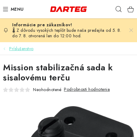
Prejsť
Hľad
na
obsah
ŠÍPKY
🌡️ Z dôvodu vysokých teplôt bude naša predajňa od 5. 8.
do 7. 8. otvorená len do 12:00 hod.
TERČE
Príslušenstvo
DOPLNKY K TERČU
Mission stabilizačná sada k
LETKY
sisalovému terču
Podrobnosti hodnotenia
Neohodnotené
NÁSADKY
HROTY
PUZDRÁ