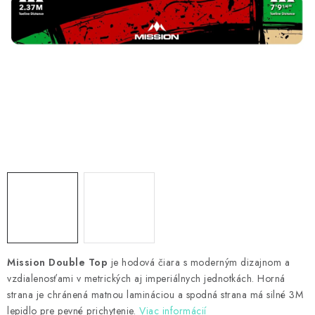
PRÍSLUŠENSTVO
OBLEČENIE
HRÁČI
ZĽAVY
TERČE A ŠÍPKY
DARČEKOVÉ POUKAZY
NOVINKY
Kontakty
Hodnotenie obchodu
Mission Double Top
je hodová čiara s moderným dizajnom a
vzdialenosťami v metrických aj imperiálnych jednotkách. Horná
strana je chránená matnou lamináciou a spodná strana má silné 3M
lepidlo pre pevné prichytenie.
Viac informácií