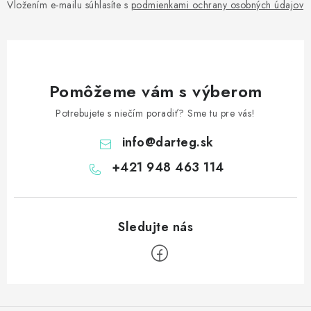
Vložením e-mailu súhlasíte s
podmienkami ochrany osobných údajov
Pomôžeme vám s výberom
Potrebujete s niečím poradiť? Sme tu pre vás!
info
@
darteg.sk
+421 948 463 114
Z