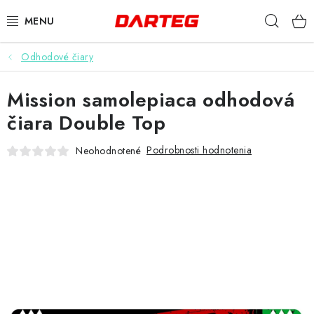
Prejsť
Hľad
na
obsah
Odhodové čiary
ŠÍPKY
Mission samolepiaca odhodová
TERČE
čiara Double Top
DOPLNKY K TERČU
Podrobnosti hodnotenia
Neohodnotené
LETKY
NÁSADKY
HROTY
PUZDRÁ