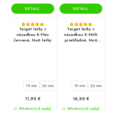
DETAIL
DETAIL
Target letky s
Target letky s
násadkou K-Flex
násadkou K-Shift
červené, No6 letky
priehľadné, No6
letky
19 mm
26 mm
19 mm
26 mm
33 
11,90 €
16,90 €
(>5 sada)
(>5 sada)
Skladom
Skladom