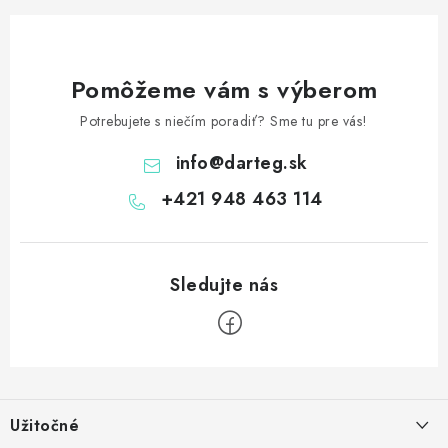
Pomôžeme vám s výberom
Potrebujete s niečím poradiť? Sme tu pre vás!
info
@
darteg.sk
+421 948 463 114
Z
á
Užitočné
p