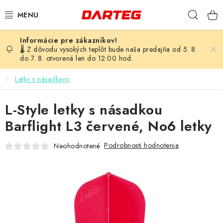
Prejsť
Hľad
na
obsah
ŠÍPKY
🌡️ Z dôvodu vysokých teplôt bude naša predajňa od 5. 8.
do 7. 8. otvorená len do 12:00 hod.
TERČE
Letky s násadkami
DOPLNKY K TERČU
L-Style letky s násadkou
LETKY
Barflight L3 červené, No6 letky
Podrobnosti hodnotenia
Neohodnotené
NÁSADKY
HROTY
PUZDRÁ