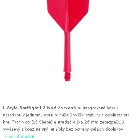
PRÍSLUŠENSTVO
OBLEČENIE
HRÁČI
ZĽAVY
TERČE A ŠÍPKY
DARČEKOVÉ POUKAZY
NOVINKY
L-Style Barflight L3 No6 červené
sú integrované letky s
Kontakty
Hodnotenie obchodu
násadkou v jednom, ktoré prinášajú vyššiu stabilitu a odolnosť pri
hre. Tvar No6 (L3 Shape) a stredná dĺžka 26 mm zabezpečujú
vyvážený a konzistentný let šípky bez potreby ďalších doplnkov.
Viac informácií