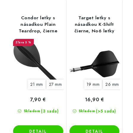
Condor letky s
Target letky s
násadkou Plain
násadkou K-Shift
Teardrop, čierne
čierne, No6 letky
5 %
21 mm
27 mm
33 mm
19 mm
26 mm
33 
7,90 €
16,90 €
(3 sada)
(>5 sada)
Skladom
Skladom
DETAIL
DETAIL