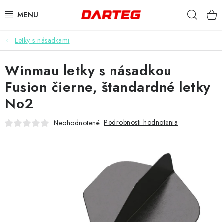
Prejsť
Hľad
na
obsah
Letky s násadkami
ŠÍPKY
Winmau letky s násadkou
TERČE
Fusion čierne, štandardné letky
DOPLNKY K TERČU
No2
LETKY
Podrobnosti hodnotenia
Neohodnotené
NÁSADKY
HROTY
PUZDRÁ