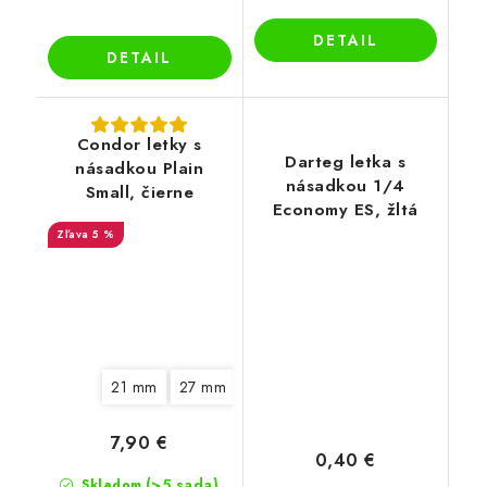
DETAIL
DETAIL
Condor letky s
Darteg letka s
násadkou Plain
násadkou 1/4
Small, čierne
Economy ES, žltá
5 %
21 mm
27 mm
33 mm
7,90 €
0,40 €
(>5 sada)
Skladom