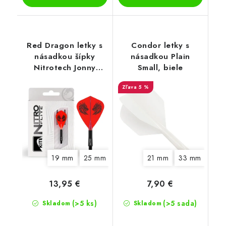
Red Dragon letky s
Condor letky s
násadkou šípky
násadkou Plain
Nitrotech Jonny
Small, biele
Clayton Kite, červené
5 %
19 mm
25 mm
21 mm
33 mm
13,95 €
7,90 €
(>5 ks)
(>5 sada)
Skladom
Skladom