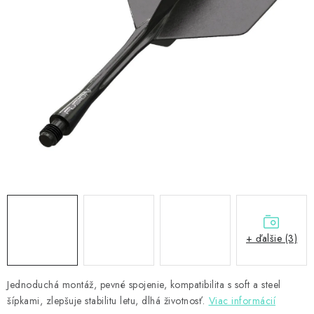
PRÍSLUŠENSTVO
OBLEČENIE
HRÁČI
ZĽAVY
TERČE A ŠÍPKY
DARČEKOVÉ POUKAZY
NOVINKY
+ ďalšie (3)
Kontakty
Hodnotenie obchodu
Jednoduchá montáž, pevné spojenie, kompatibilita s soft a steel
šípkami, zlepšuje stabilitu letu, dlhá životnosť.
Viac informácií