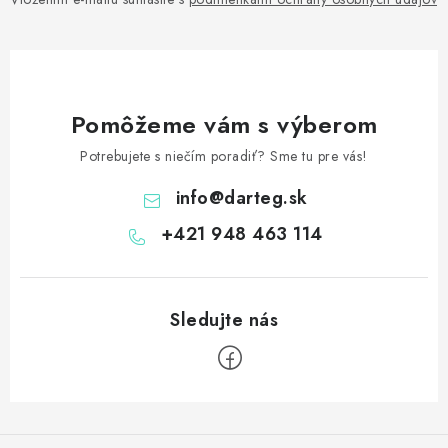
Pomôžeme vám s výberom
Potrebujete s niečím poradiť? Sme tu pre vás!
info
@
darteg.sk
+421 948 463 114
Z
á