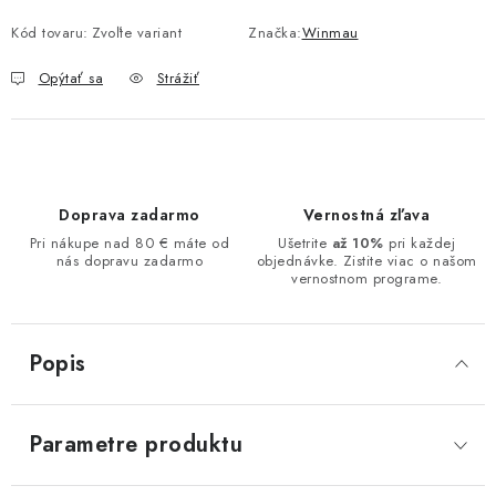
Kód tovaru:
Zvoľte variant
Značka:
Winmau
Opýtať sa
Strážiť
Doprava zadarmo
Vernostná zľava
Pri nákupe nad 80 € máte od
Ušetrite
až 10%
pri každej
nás dopravu zadarmo
objednávke. Zistite viac o našom
vernostnom programe.
Popis
Parametre produktu