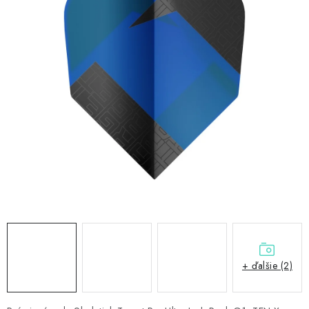
PRÍSLUŠENSTVO
OBLEČENIE
HRÁČI
ZĽAVY
TERČE A ŠÍPKY
DARČEKOVÉ POUKAZY
NOVINKY
Kontakty
Hodnotenie obchodu
+ ďalšie (2)