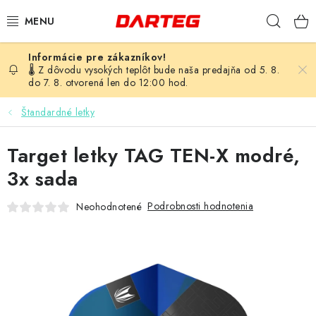
Prejsť
Hľad
na
obsah
ŠÍPKY
🌡️ Z dôvodu vysokých teplôt bude naša predajňa od 5. 8.
do 7. 8. otvorená len do 12:00 hod.
TERČE
Štandardné letky
DOPLNKY K TERČU
Target letky TAG TEN-X modré,
LETKY
3x sada
Podrobnosti hodnotenia
Neohodnotené
NÁSADKY
HROTY
PUZDRÁ