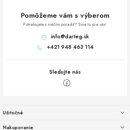
Pomôžeme vám s výberom
Potrebujete s niečím poradiť? Sme tu pre vás!
info
@
darteg.sk
+421 948 463 114
Z
á
Užitočné
p
ä
Kontakt
Nakupovanie