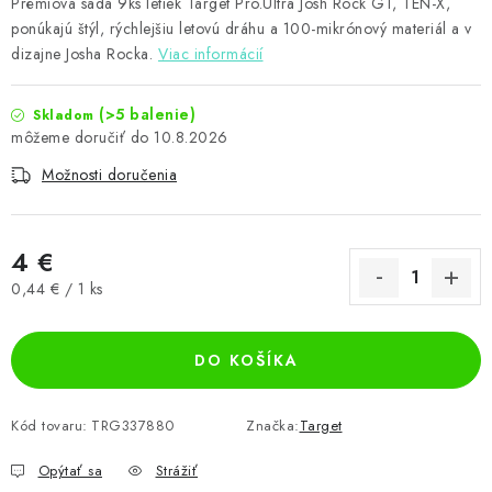
Prémiová sada 9ks letiek Target Pro.Ultra Josh Rock G1, TEN-X,
ponúkajú štýl, rýchlejšiu letovú dráhu a 100-mikrónový materiál a v
dizajne Josha Rocka.
Viac informácií
(>5 balenie)
Skladom
10.8.2026
Možnosti doručenia
4 €
Jednotková cena:
0,44 € / 1 ks
DO KOŠÍKA
Kód tovaru:
TRG337880
Značka:
Target
Opýtať sa
Strážiť