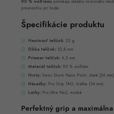
90 % wolfrámu
ponúkajú ideálnu rovnováhu med
presnosťou pri hode.
Špecifikácie produktu
Hmotnosť telíčok:
23 g
Dĺžka telíčok:
52,8 mm
Priemer telíčok:
6,5 mm
Materiál telíčok:
90 % wolfrám
Hroty:
Swiss Storm Nano Point, zlaté (26 mm)
Násadky:
Pro Grip TAG, krátke (34 mm)
Letky:
Pro.Ultra No2, modré
Perfektný grip a maximálna