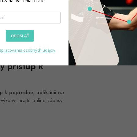
tky
čí zadať váš email nižšie.
 vypadávanie letiek a
ODOSLAŤ
 zaručujú vysokú odolnosť a
spracovania osobných údajov
ý prístup k
up k poprednej aplikácii na
výkony, hrajte online zápasy