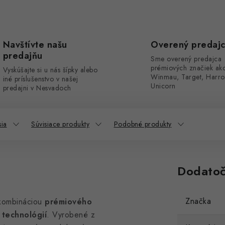
Navštívte našu
Overený predaj
predajňu
Sme overený predajca
prémiových značiek ak
Vyskúšajte si u nás šípky alebo
Winmau, Target, Harro
iné príslušenstvo v našej
Unicorn
predajni v Nesvadoch
sia
Súvisiace produkty
Podobné produkty
Dodatoč
Značka
 kombináciou
prémiového
 technológií
. Vyrobené z