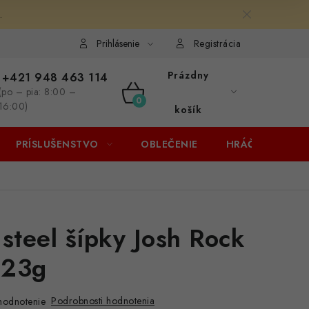
.
Prihlásenie
Registrácia
Prázdny
+421 948 463 114
(po – pia: 8:00 –
NÁKUPNÝ
16:00)
košík
KOŠÍK
PRÍSLUŠENSTVO
OBLEČENIE
HRÁČI
ZĽA
 steel šípky Josh Rock
 23g
Podrobnosti hodnotenia
hodnotenie