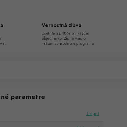
ca
Vernostná zľava
Ušetrite
až 10%
pri každej
o
objednávke. Zistite viac o
ws,
našom vernostnom programe.
né parametre
Target