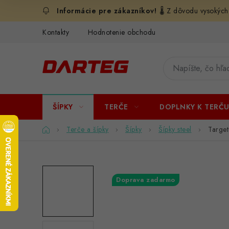
Prejsť
🌡️ Z dôvodu vysokých
na
obsah
Kontakty
Hodnotenie obchodu
ŠÍPKY
TERČE
DOPLNKY K TERČ
Domov
Terče a šípky
Šípky
Šípky steel
Target
Doprava zadarmo