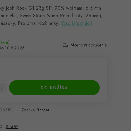
ípky Josh Rock G1 23g SP, 90% wolfram, 6,5 mm
mm dĺžka, Swiss Storm Nano Point hroty (26 mm),
sadky, Pro.Ultra No2 letky.
Viac informácií
sada)
Možnosti doručenia
10.8.2026
cena:
DO KOŠÍKA
90381
Značka:
Target
Strážiť