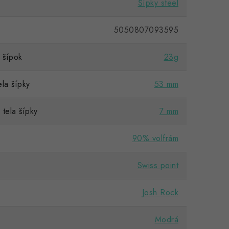
Šípky steel
5050807093595
šípok
23g
la šípky
53 mm
tela šípky
7 mm
90% volfrám
Swiss point
Josh Rock
Modrá