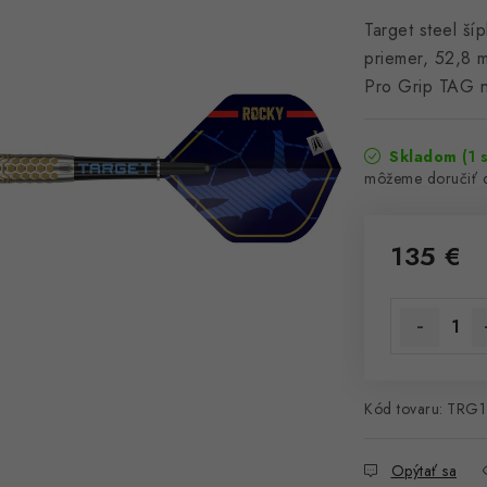
Target steel š
priemer, 52,8 
Pro Grip TAG ná
Skladom
(1 
135 €
Jednotková 
Kód tovaru:
TRG1
Opýtať sa