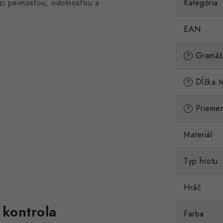
zi pevnosťou, odolnosťou a
Kategória
EAN
Gramáž 
?
Dĺžka te
?
Priemer 
?
Materiál
Typ hrotu
Hráč
 kontrola
Farba