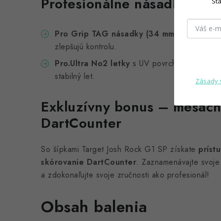
Profesionálne násadky a le
Sta
Pro Grip TAG násadky (34 mm)
minimalizujú
zlepšujú kontrolu.
Pro.Ultra No2 letky
s UV povrchovou úpravou
stabilný let.
Zásady 
Exkluzívny bonus – mesačn
DartCounter
So šípkami Target Josh Rock G1 SP získate
príst
skórovanie DartCounter
. Zaznamenávajte svoje 
a zdokonaľujte svoje zručnosti ako profesionál!
Obsah balenia