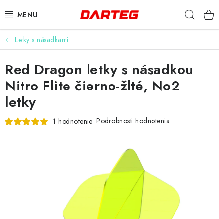
Prejsť
Hľad
na
obsah
Letky s násadkami
ŠÍPKY
Red Dragon letky s násadkou
TERČE
Nitro Flite čierno-žlté, No2
DOPLNKY K TERČU
letky
LETKY
Podrobnosti hodnotenia
1 hodnotenie
NÁSADKY
HROTY
PUZDRÁ