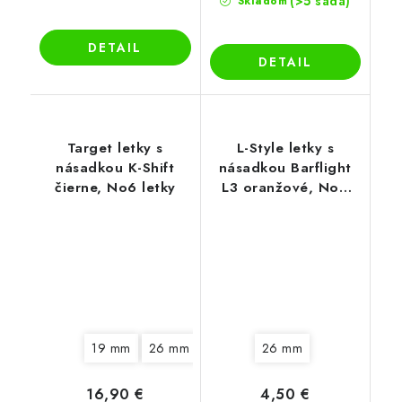
(>5 sada)
Skladom
DETAIL
DETAIL
Target letky s
L-Style letky s
násadkou K-Shift
násadkou Barflight
čierne, No6 letky
L3 oranžové, No6
letky
19 mm
26 mm
33 mm
26 mm
16,90 €
4,50 €