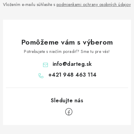
Vložením e-mailu súhlasíte s
podmienkami ochrany osobných údajov
Pomôžeme vám s výberom
Potrebujete s niečím poradiť? Sme tu pre vás!
info
@
darteg.sk
+421 948 463 114
Z