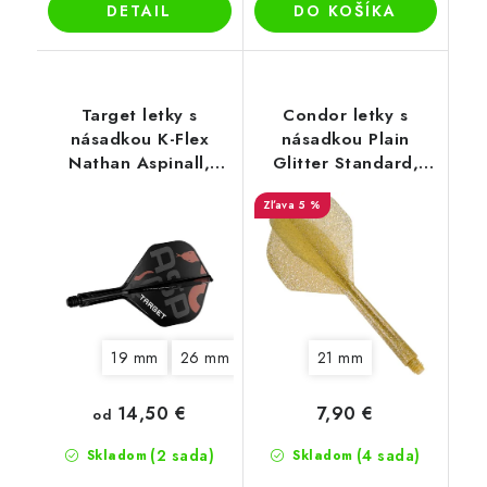
DETAIL
DO KOŠÍKA
Target letky s
Condor letky s
násadkou K-Flex
násadkou Plain
Nathan Aspinall,
Glitter Standard,
No2 letky
zlaté
5 %
19 mm
26 mm
33 mm
21 mm
14,50 €
7,90 €
od
(2 sada)
(4 sada)
Skladom
Skladom