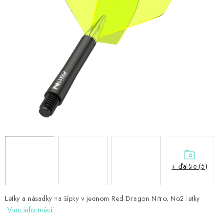
PRÍSLUŠENSTVO
OBLEČENIE
HRÁČI
ZĽAVY
TERČE A ŠÍPKY
DARČEKOVÉ POUKAZY
NOVINKY
+ ďalšie (5)
Kontakty
Hodnotenie obchodu
Letky a násadky na šípky v jednom Red Dragon Nitro, No2 letky
Viac informácií