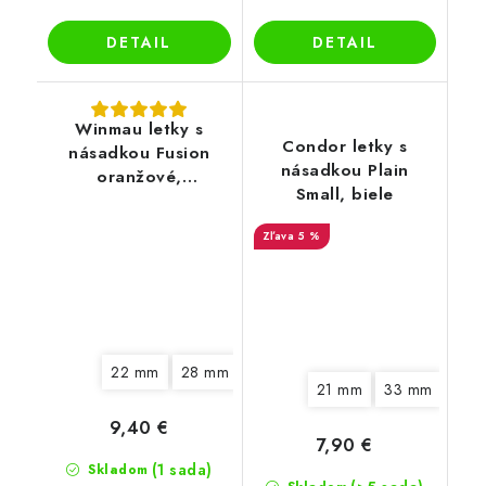
DETAIL
DETAIL
Winmau letky s
Condor letky s
násadkou Fusion
násadkou Plain
oranžové,
Small, biele
štandardné letky
No2
5 %
22 mm
28 mm
21 mm
33 mm
9,40 €
7,90 €
(1 sada)
Skladom