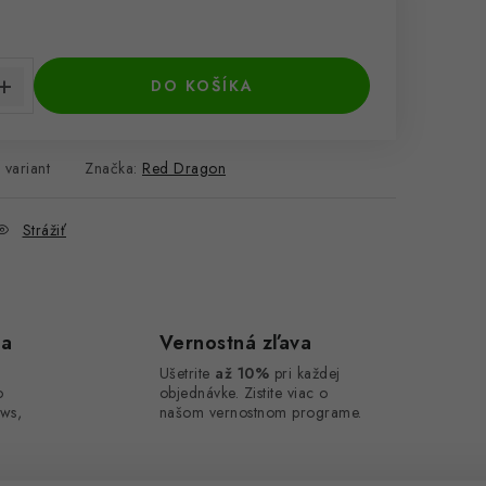
cena:
DO KOŠÍKA
 variant
Značka:
Red Dragon
Strážiť
ca
Vernostná zľava
Ušetrite
až 10%
pri každej
o
objednávke. Zistite viac o
ws,
našom vernostnom programe.