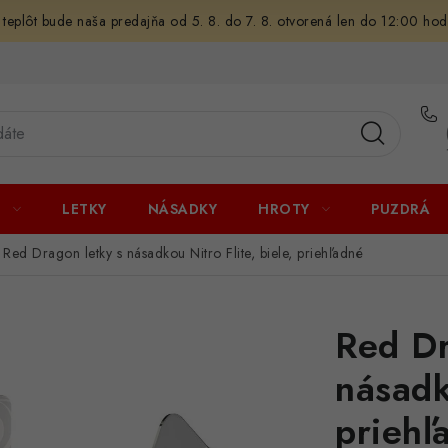
 teplôt bude naša predajňa od 5. 8. do 7. 8. otvorená len do 12:00 hod
U
LETKY
NÁSADKY
HROTY
PUZDRÁ
Red Dragon letky s násadkou Nitro Flite, biele, priehľadné
Red Dr
násadko
priehľ