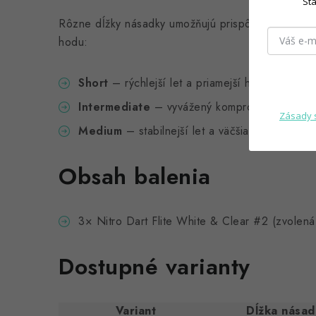
Sta
Rôzne dĺžky násadky umožňujú prispôsobiť správani
hodu:
Short
– rýchlejší let a priamejší hod
Intermediate
– vyvážený kompromis medzi rýc
Zásady 
Medium
– stabilnejší let a väčšia kontrola
Obsah balenia
3× Nitro Dart Flite White & Clear #2 (zvolená
Dostupné varianty
Variant
Dĺžka násad