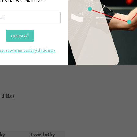
čí zadať váš email nižšie.
e šípky individuálnemu štýlu
ODOSLAŤ
hlosťou a stabilitou
spracovania osobných údajov
 dĺžka)
ky
Tvar letky