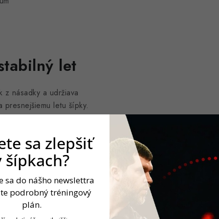
ium
tabilný let
ek z násadky a udržiava
 a presnejšiemu letu šípky.
 kontrola
te sa zlepšiť
v šípkach?
etu a je vhodný pre široké
h.
te sa do nášho newslettra
jte podrobný tréningový
plán.