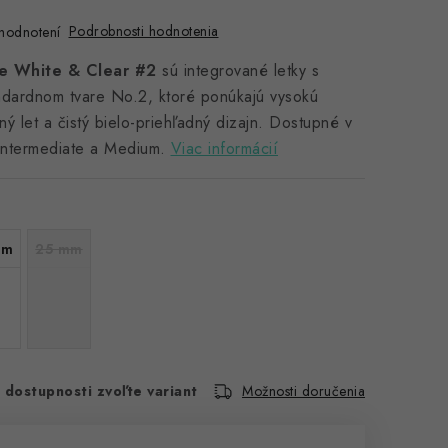
Podrobnosti hodnotenia
hodnotení
ite White & Clear #2
sú integrované letky s
ndardnom tvare No.2, ktoré ponúkajú vysokú
ný let a čistý bielo-priehľadný dizajn. Dostupné v
Intermediate a Medium.
Viac informácií
mm
25 mm
 dostupnosti zvoľte variant
Možnosti doručenia