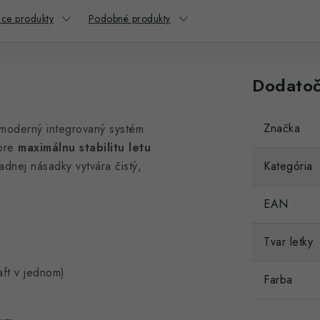
ace produkty
Podobné produkty
Dodatoč
Značka
moderný integrovaný systém
 pre
maximálnu stabilitu letu
ľadnej násadky vytvára čistý,
Kategória
EAN
Tvar letky
aft v jednom)
Farba