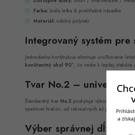
Dostupné dĺžky:
Short / Intermediate / Med
Farba:
biela letka & priehľadná násadka
Materiál:
odolný polymér
Integrovaný systém pre s
Jednodielna konštrukcia eliminuje uvoľňovanie leti
konštantný uhol 90°
, čo vedie k lepšej stabilite
Tvar No.2 – univerzálna
Chce
Štandardný tvar
No.2
poskytuje výbornú kontrolu l
spektrum hráčov, od rekreačných až po pokročilýc
Prihlás
a získa
Výber správnej dĺžky