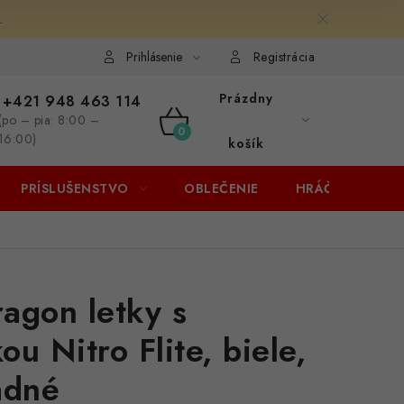
.
Prihlásenie
Registrácia
Prázdny
+421 948 463 114
(po – pia: 8:00 –
NÁKUPNÝ
16:00)
košík
KOŠÍK
PRÍSLUŠENSTVO
OBLEČENIE
HRÁČI
ZĽA
agon letky s
u Nitro Flite, biele,
adné