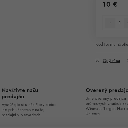
10 €
Jednotková 
Kód tovaru:
Zvoľte
Opýtať sa
Navštívte našu
Overený predaj
predajňu
Sme overený predajca
prémiových značiek ak
Vyskúšajte si u nás šípky alebo
Winmau, Target, Harro
iné príslušenstvo v našej
Unicorn
predajni v Nesvadoch