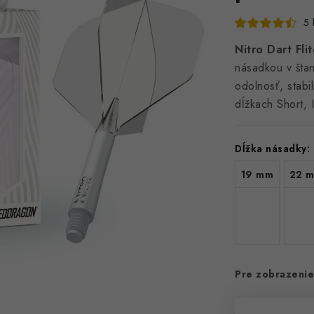
5 
Nitro Dart Fl
násadkou v šta
odolnosť, stabil
dĺžkach Short, 
Dĺžka násadky:
19 mm
22 
Pre zobrazenie