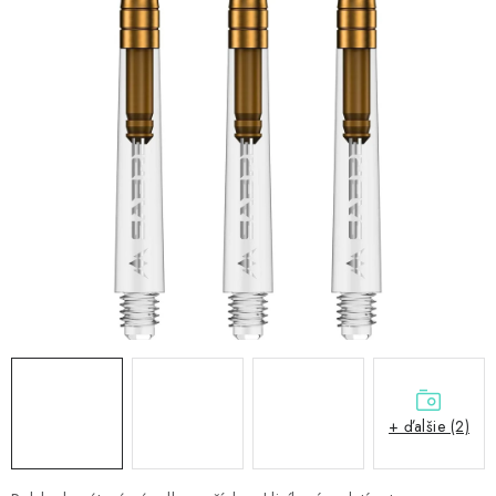
PRÍSLUŠENSTVO
OBLEČENIE
HRÁČI
ZĽAVY
TERČE A ŠÍPKY
DARČEKOVÉ POUKAZY
NOVINKY
Kontakty
Hodnotenie obchodu
+ ďalšie (2)