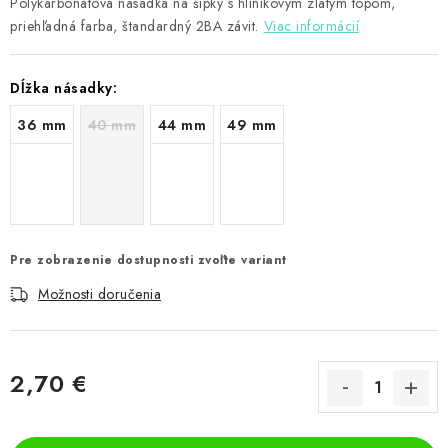
Polykarbonátová násadka na šípky s hliníkovým zlatým topom,
priehľadná farba, štandardný 2BA závit.
Viac informácií
Dĺžka násadky:
36 mm
40 mm
44 mm
49 mm
Pre zobrazenie dostupnosti zvoľte variant
Možnosti doručenia
2,70 €
Jednotková cena: