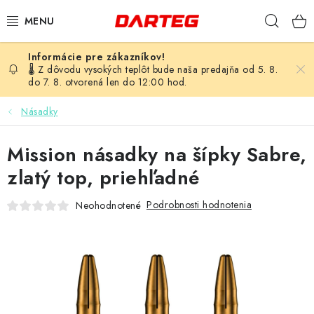
Prejsť
Hľad
na
obsah
ŠÍPKY
🌡️ Z dôvodu vysokých teplôt bude naša predajňa od 5. 8.
do 7. 8. otvorená len do 12:00 hod.
TERČE
Násadky
DOPLNKY K TERČU
Mission násadky na šípky Sabre,
LETKY
zlatý top, priehľadné
Podrobnosti hodnotenia
Neohodnotené
NÁSADKY
HROTY
PUZDRÁ