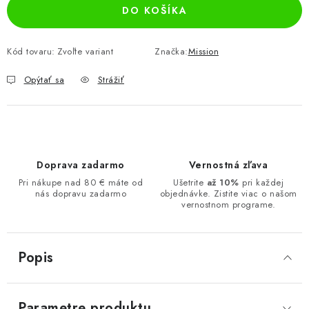
DO KOŠÍKA
Kód tovaru:
Zvoľte variant
Značka:
Mission
Opýtať sa
Strážiť
Doprava zadarmo
Vernostná zľava
Pri nákupe nad 80 € máte od
Ušetrite
až 10%
pri každej
nás dopravu zadarmo
objednávke. Zistite viac o našom
vernostnom programe.
Popis
Parametre produktu