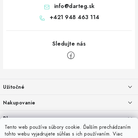
info
@
darteg.sk
+421 948 463 114
Z
á
Užitočné
p
ä
Kontakt
Nakupovanie
t
O nás
i
Ako nakupovať
Blog
e
Vernostný program
Možnosti dopravy
Tento web používa súbory cookie. Ďalším prechádzaním
Skrutkovacie hroty na šípky: Swiss Point, Switch Point, Quick Point a
tohto webu vyjadrujete súhlas s ich používaním. Viac
Príďte si vyskúšať šípky
Spolupráca s klubmi