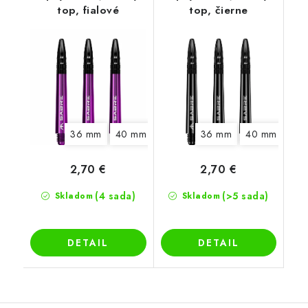
top, fialové
top, čierne
36 mm
40 mm
44 mm
36 mm
49 mm
40 mm
49
2,70 €
2,70 €
(4 sada)
(>5 sada)
Skladom
Skladom
DETAIL
DETAIL