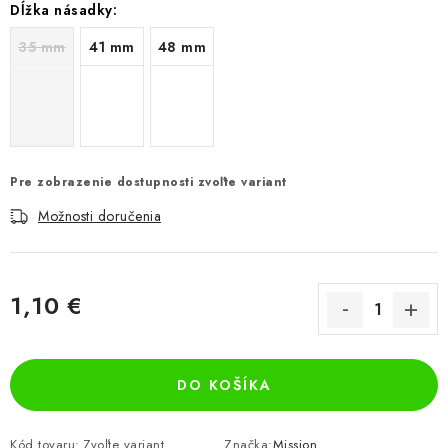
Dĺžka násadky:
35 mm
41 mm
48 mm
Pre zobrazenie dostupnosti zvoľte variant
Možnosti doručenia
1,10 €
Jednotková cena:
DO KOŠÍKA
Kód tovaru:
Zvoľte variant
Značka:
Mission