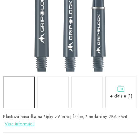
PRÍSLUŠENSTVO
OBLEČENIE
HRÁČI
ZĽAVY
TERČE A ŠÍPKY
DARČEKOVÉ POUKAZY
+ ďalšie (1)
NOVINKY
Kontakty
Hodnotenie obchodu
Plastová násadka na šípky v čiernej farbe, štandardný 2BA závit.
Viac informácií