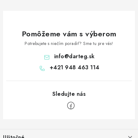
Pomôžeme vám s výberom
Potrebujete s niečím poradiť? Sme tu pre vás!
info
@
darteg.sk
+421 948 463 114
Z
á
Užitočné