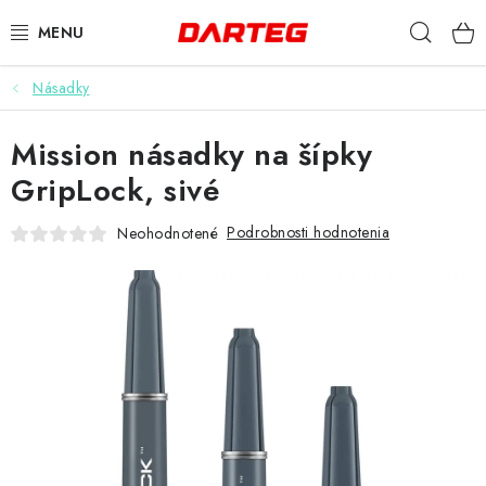
Prejsť
Hľad
na
obsah
Násadky
ŠÍPKY
Mission násadky na šípky
TERČE
GripLock, sivé
DOPLNKY K TERČU
Podrobnosti hodnotenia
Neohodnotené
LETKY
NÁSADKY
HROTY
PUZDRÁ