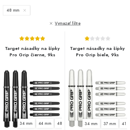
s
n
48 mm
p
i
r
e
Vymazať filtre
o
p
d
r
u
o
Target násadky na šípky
Target násadky na šípky
k
d
Pro Grip čierne, 9ks
Pro Grip biele, 9ks
t
u
o
k
v
t
o
v
34 mm
44 mm
48 mm
34 mm
37 mm
41 