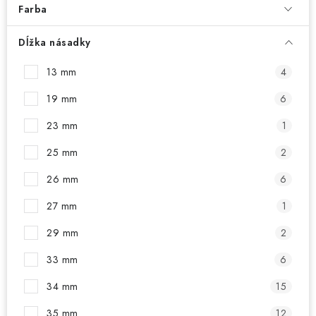
PRÍSLUŠENSTVO
Farba
OBLEČENIE
Dĺžka násadky
13 mm
4
HRÁČI
19 mm
6
ZĽAVY
23 mm
1
TERČE A ŠÍPKY
25 mm
2
26 mm
6
DARČEKOVÉ POUKAZY
27 mm
1
NOVINKY
29 mm
2
33 mm
6
Kontakty
Hodnotenie obchodu
34 mm
15
35 mm
12