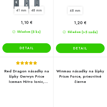
41 mm
48 mm
48 mm
1,10 €
1,20 €
(5 ks)
Skladom
(>5 sada)
Skladom
DETAIL
DETAIL
Red Dragon násadky na
Winmau násadky na šípky
šípky Gerwyn Price
Prism Force, priesvitné
Iceman Nitro Ionic,
čierne
modré