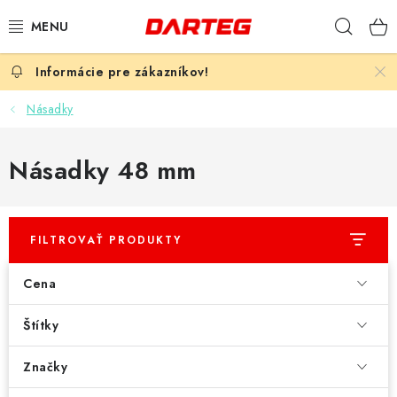
Prejsť
Hľad
na
obsah
ŠÍPKY
Násadky
TERČE
Násadky 48 mm
DOPLNKY K TERČU
LETKY
FILTROVAŤ PRODUKTY
NÁSADKY
Cena
HROTY
Štítky
PUZDRÁ
Značky