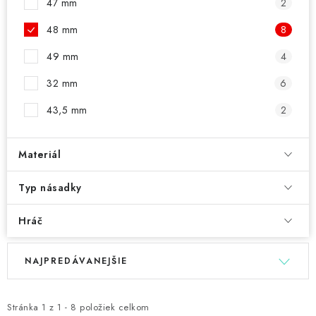
47 mm
2
48 mm
8
49 mm
4
32 mm
6
43,5 mm
2
Materiál
Typ násadky
Hráč
V
R
NAJPREDÁVANEJŠIE
ý
a
p
d
i
e
Stránka
1
z
1
-
8
položiek celkom