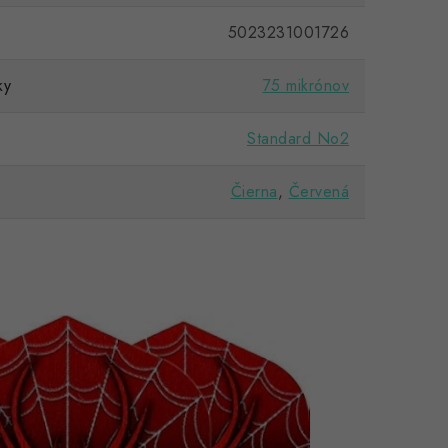
5023231001726
ky
75 mikrónov
Standard No2
Čierna
,
Červená