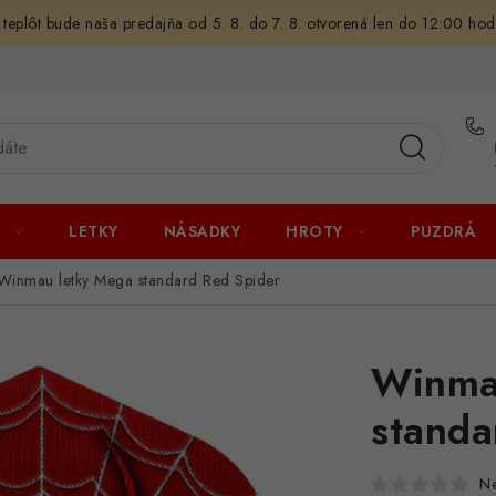
 teplôt bude naša predajňa od 5. 8. do 7. 8. otvorená len do 12:00 hod
U
LETKY
NÁSADKY
HROTY
PUZDRÁ
Winmau letky Mega standard Red Spider
Winma
standa
N