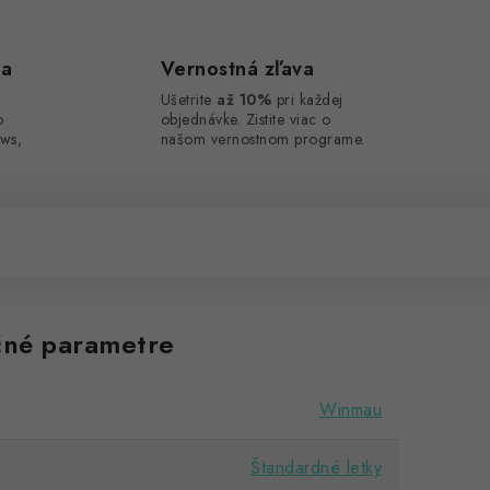
ca
Vernostná zľava
Ušetrite
až 10%
pri každej
o
objednávke. Zistite viac o
ws,
našom vernostnom programe.
né parametre
Winmau
Štandardné letky