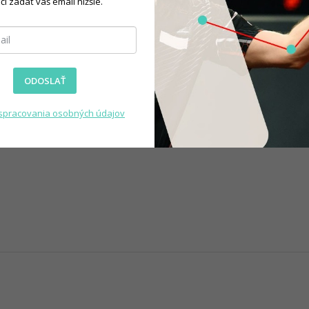
čí zadať váš email nižšie.
)
ODOSLAŤ
spracovania osobných údajov