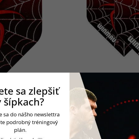
te sa zlepšiť
v šípkach?
te sa do nášho newslettra
jte podrobný tréningový
plán.