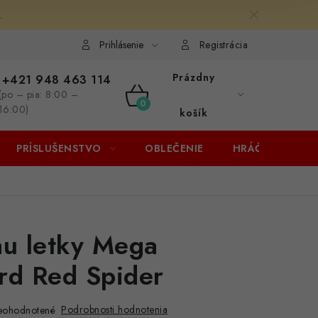
.
Prihlásenie
Registrácia
Prázdny
+421 948 463 114
(po – pia: 8:00 –
NÁKUPNÝ
16:00)
košík
KOŠÍK
PRÍSLUŠENSTVO
OBLEČENIE
HRÁČI
ZĽA
u letky Mega
rd Red Spider
Podrobnosti hodnotenia
eohodnotené