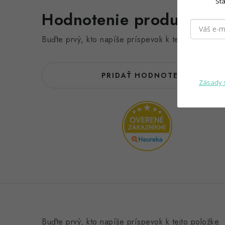
Sta
Hodnotenie produktu (0
Buďte prvý, kto napíše príspevok k tejto položke.
PRIDAŤ HODNOTENIE
Zásady 
Buďte prvý, kto napíše príspevok k tejto položke.