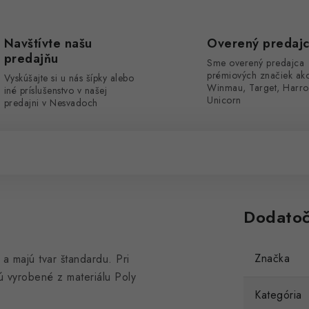
Navštívte našu
Overený predaj
predajňu
Sme overený predajca
prémiových značiek ak
Vyskúšajte si u nás šípky alebo
Winmau, Target, Harro
iné príslušenstvo v našej
Unicorn
predajni v Nesvadoch
Dodatoč
Značka
 majú tvar štandardu. Pri
 vyrobené z materiálu Poly
Kategória