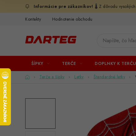
Prejsť
🌡️ Z dôvodu vysokých
na
obsah
Kontakty
Hodnotenie obchodu
ŠÍPKY
TERČE
DOPLNKY K TERČ
Domov
Terče a šípky
Letky
Štandardné letky