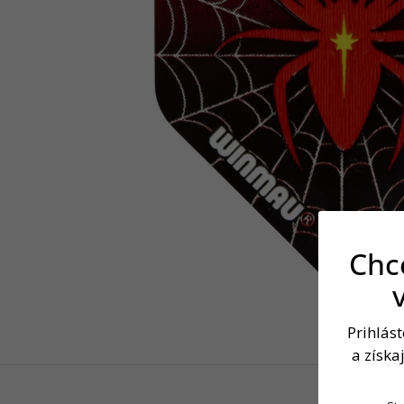
Chce
Prihlás
a získa