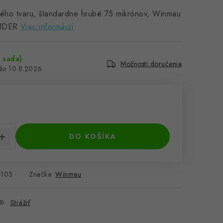
ného tvaru, štandardne hrubé 75 mikrónov, Winmau
IDER
Viac informácií
 sada)
Možnosti doručenia
10.8.2026
cena:
DO KOŠÍKA
103
Značka:
Winmau
Strážiť