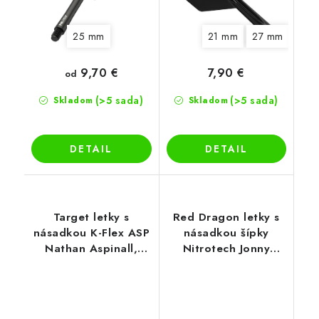
25 mm
21 mm
27 mm
33 
9,70 €
7,90 €
od
(>5 sada)
(>5 sada)
Skladom
Skladom
DETAIL
DETAIL
Target letky s
Red Dragon letky s
násadkou K-Flex ASP
násadkou šípky
Nathan Aspinall,
Nitrotech Jonny
No2 letky
Clayton Kite, červené