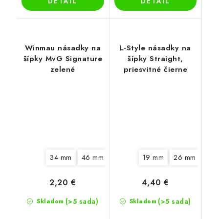
DETAIL
DETAIL
Winmau násadky na
L-Style násadky na
šípky MvG Signature
šípky Straight,
zelené
priesvitné čierne
34 mm
46 mm
19 mm
26 mm
33 
2,20 €
4,40 €
(>5 sada)
(>5 sada)
Skladom
Skladom