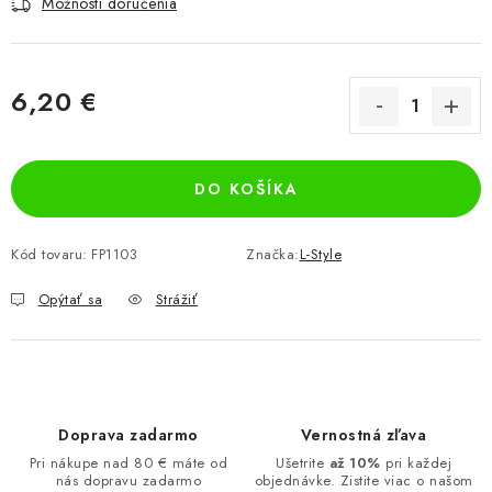
Možnosti doručenia
6,20 €
Jednotková cena:
DO KOŠÍKA
Kód tovaru:
FP1103
Značka:
L-Style
Opýtať sa
Strážiť
Doprava zadarmo
Vernostná zľava
Pri nákupe nad 80 € máte od
Ušetrite
až 10%
pri každej
nás dopravu zadarmo
objednávke. Zistite viac o našom