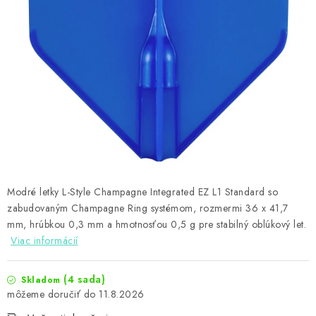
PRÍSLUŠENSTVO
OBLEČENIE
HRÁČI
ZĽAVY
TERČE A ŠÍPKY
DARČEKOVÉ POUKAZY
Modré letky L-Style Champagne Integrated EZ L1 Standard so
zabudovaným Champagne Ring systémom, rozmermi 36 x 41,7
NOVINKY
mm, hrúbkou 0,3 mm a hmotnosťou 0,5 g pre stabilný oblúkový let.
Viac informácií
Kontakty
Hodnotenie obchodu
(4 sada)
Skladom
11.8.2026