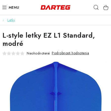
Prejsť
Hľad
na
obsah
Letky
ŠÍPKY
L-style letky EZ L1 Standard,
TERČE
modré
DOPLNKY K TERČU
Podrobnosti hodnotenia
Neohodnotené
LETKY
NÁSADKY
HROTY
PUZDRÁ