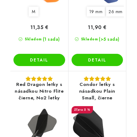
M
19 mm
26 mm
11,35 €
11,90 €
(1 sada)
(>5 sada)
Skladom
Skladom
DETAIL
DETAIL
Red Dragon letky s
Condor letky s
násadkou Nitro Flite
násadkou Plain
čierne, No2 letky
Small, čierne
5 %