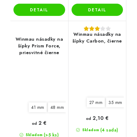
DETAIL
DETAIL
Winmau násadky na
Winmau násadky na
šípky Carbon, čierne
šípky Prism Force,
priesvitné čierne
27 mm
35 mm
46 
41 mm
48 mm
2,10 €
od
2 €
od
(4 sada)
Skladom
(>5 ks)
Skladom