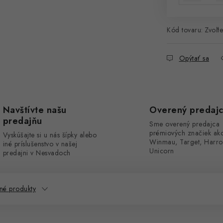
Kód tovaru:
Zvoľte
Opýtať sa
Navštívte našu
Overený predaj
predajňu
Sme overený predajca
prémiových značiek ak
Vyskúšajte si u nás šípky alebo
Winmau, Target, Harro
iné príslušenstvo v našej
Unicorn
predajni v Nesvadoch
né produkty