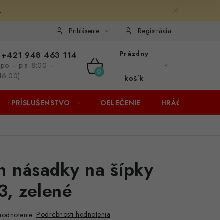
.
Prihlásenie
Registrácia
Prázdny
+421 948 463 114
(po – pia: 8:00 –
NÁKUPNÝ
16:00)
košík
KOŠÍK
PRÍSLUŠENSTVO
OBLEČENIE
HRÁČI
ZĽA
n násadky na šípky
, zelené
Podrobnosti hodnotenia
hodnotenie