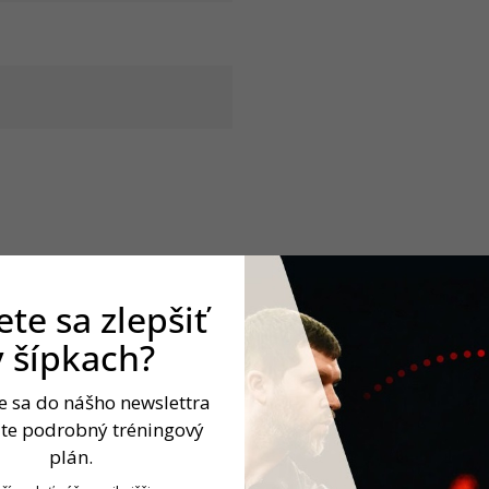
te sa zlepšiť
v šípkach?
ôznych farbách a dĺžkach,
.
te sa do nášho newslettra
jte podrobný tréningový
žke.
plán.