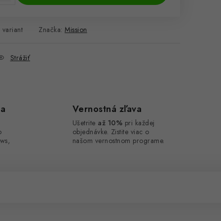
 variant
Značka:
Mission
Strážiť
ca
Vernostná zľava
Ušetrite
až 10%
pri každej
o
objednávke. Zistite viac o
ws,
našom vernostnom programe.