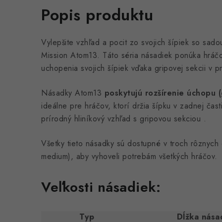
Popis produktu
Vylepšite vzhľad a pocit zo svojich šípiek so sado
Mission Atom13. Táto séria násadiek ponúka hráč
uchopenia svojich šípiek vďaka gripovej sekcii v p
Násadky Atom13
poskytujú rozšírenie úchopu 
ideálne pre hráčov, ktorí držia šípku v zadnej čast
prírodný hliníkový vzhľad s gripovou sekciou .
Všetky tieto násadky sú dostupné v troch rôznych 
medium), aby vyhoveli potrebám všetkých hráčov.
Veľkosti násadiek:
Typ
Dĺžka násad