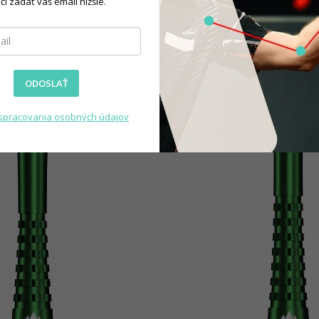
čí zadať váš email nižšie.
ODOSLAŤ
spracovania osobných údajov