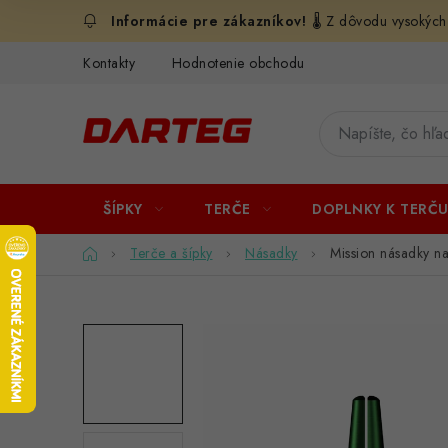
Prejsť
🌡️ Z dôvodu vysokých
na
obsah
Kontakty
Hodnotenie obchodu
ŠÍPKY
TERČE
DOPLNKY K TERČ
Domov
Terče a šípky
Násadky
Mission násadky n