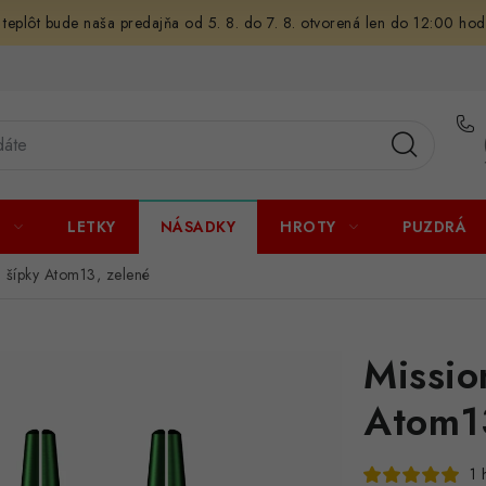
 teplôt bude naša predajňa od 5. 8. do 7. 8. otvorená len do 12:00 hod
U
LETKY
NÁSADKY
HROTY
PUZDRÁ
a šípky Atom13, zelené
Missio
Atom13
1 