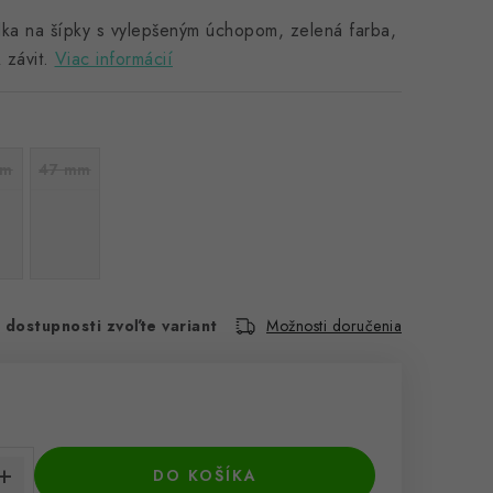
dka na šípky s vylepšeným úchopom, zelená farba,
závit.
Viac informácií
mm
47 mm
 dostupnosti zvoľte variant
Možnosti doručenia
cena:
DO KOŠÍKA