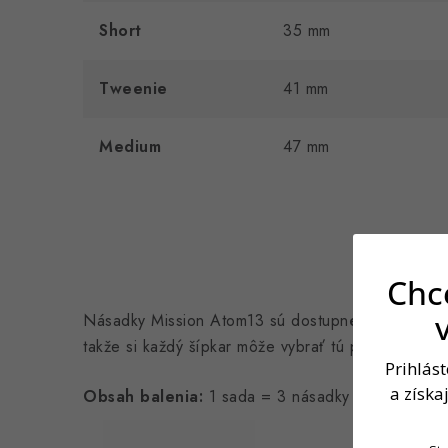
Short
35 mm
Tweenie
41 mm
Medium
47 mm
Chce
Násadky Mission Atom13 sú dostupné v mnohých r
takže si každý šípkar môže vybrať tú pravú variantu
Prihlás
a získa
Obsah balenia:
1 sada = 3 násadky v zvolenej dĺ