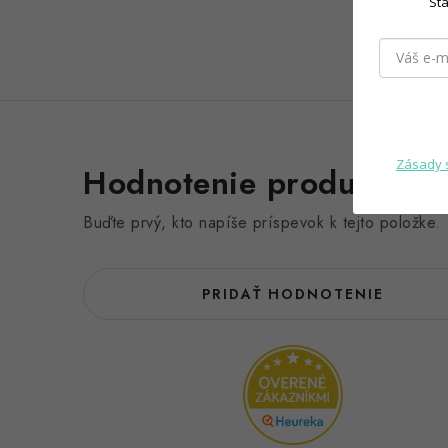
Sta
Zásady 
Hodnotenie produktu (0
Buďte prvý, kto napíše príspevok k tejto položke.
PRIDAŤ HODNOTENIE