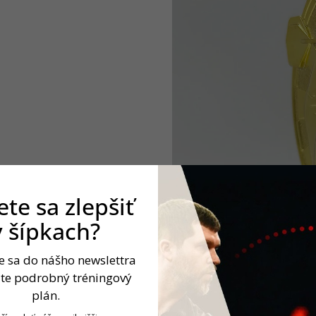
te sa zlepšiť
v šípkach?
te sa do nášho newslettra
jte podrobný tréningový
plán.