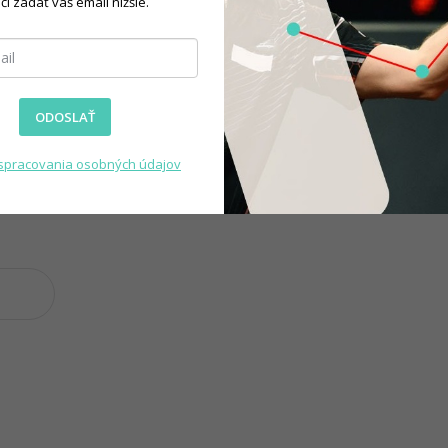
čí zadať váš email nižšie.
ODOSLAŤ
spracovania osobných údajov
)