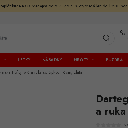
 teplôt bude naša predajňa od 5. 8. do 7. 8. otvorená len do 12:00 hod
U
LETKY
NÁSADKY
HROTY
PUZDRÁ
karska trofej terč a ruka so šípkou 16cm, zlatá
Darteg
a ruka
N