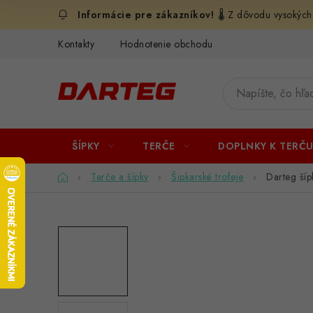
Prejsť
🌡️ Z dôvodu vysokých
na
obsah
Kontakty
Hodnotenie obchodu
ŠÍPKY
TERČE
DOPLNKY K TERČ
Domov
Terče a šípky
Šipkarské trofeje
Darteg šíp