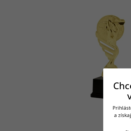
Chce
Prihlás
a získa