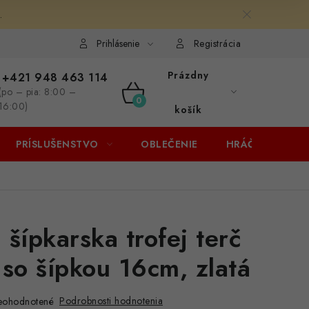
.
Prihlásenie
Registrácia
Prázdny
+421 948 463 114
(po – pia: 8:00 –
NÁKUPNÝ
16:00)
košík
KOŠÍK
PRÍSLUŠENSTVO
OBLEČENIE
HRÁČI
ZĽA
 šípkarska trofej terč
 so šípkou 16cm, zlatá
Podrobnosti hodnotenia
eohodnotené