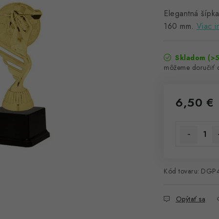
Elegantná šípka
160 mm.
Viac i
Skladom
(>5
6,50 €
Jednotková 
Kód tovaru:
DGP4
Opýtať sa