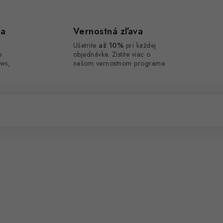
ca
Vernostná zľava
Ušetrite
až 10%
pri každej
o
objednávke. Zistite viac o
ws,
našom vernostnom programe.