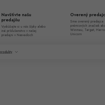
Navštívte našu
Overený predaj
predajňu
Sme overený predajca
prémiových značiek ak
Vyskúšajte si u nás šípky alebo
Winmau, Target, Harro
iné príslušenstvo v našej
Unicorn
predajni v Nesvadoch
produkty