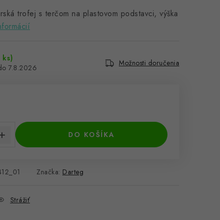
rská trofej s terčom na plastovom podstavci, výška
nformácií
 ks)
Možnosti doručenia
7.8.2026
cena:
DO KOŠÍKA
12_01
Značka:
Darteg
Strážiť