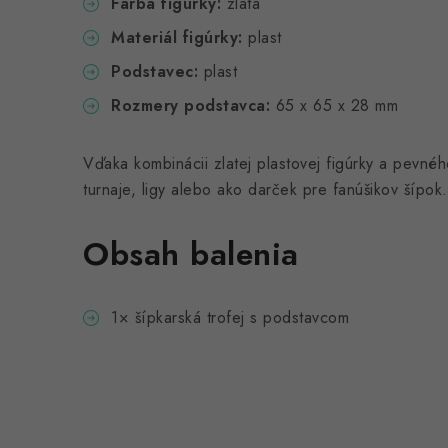
Farba figúrky:
zlatá
Materiál figúrky:
plast
Podstavec:
plast
Rozmery podstavca:
65 x 65 x 28 mm
Vďaka kombinácii zlatej plastovej figúrky a pevné
turnaje, ligy alebo ako darček pre fanúšikov šípok.
Obsah balenia
1× šípkarská trofej s podstavcom