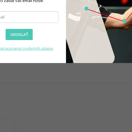
čí zadať váš email nižšie.
ODOSLAŤ
spracovania osobných údajov