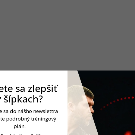
te sa zlepšiť
v šípkach?
te sa do nášho newslettra
)
jte podrobný tréningový
plán.