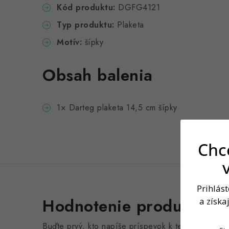
Kód produktu:
DGFG4121
Typ produktu:
Plaketa
Motív:
šípky
Obsah balenia
1× Darteg plaketa 14,5 cm šípky
Chce
Prihlás
Hodnotenie produktu (0
a získa
Buďte prvý, kto napíše príspevok k tejto položke.