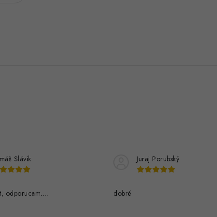
máš Slávik
Juraj Porubský
t, odporucam….
dobré