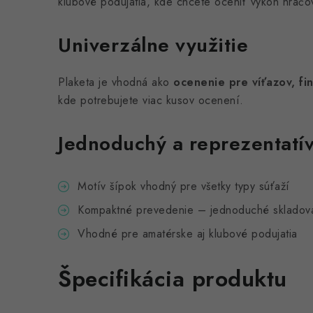
klubové podujatia, kde chcete oceniť výkon hráč
Univerzálne využitie
Plaketa je vhodná ako
ocenenie pre víťazov, fi
kde potrebujete viac kusov ocenení.
Jednoduchý a reprezentatív
Motív šípok vhodný pre všetky typy súťaží
Kompaktné prevedenie – jednoduché skladovani
Vhodné pre amatérske aj klubové podujatia
Špecifikácia produktu