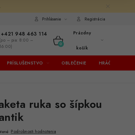
.
Prihlásenie
Registrácia
Prázdny
+421 948 463 114
(po – pia: 8:00 –
NÁKUPNÝ
16:00)
košík
KOŠÍK
PRÍSLUŠENSTVO
OBLEČENIE
HRÁČI
ZĽA
aketa ruka so šípkou
antik
Podrobnosti hodnotenia
tené