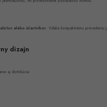
ov jednoduchou, no profesionálne pôsobiacou formou.
nalistov alebo účastníkov
. Vďaka kompaktnému prevedeniu je 
ny dizajn
e aj distribúcia