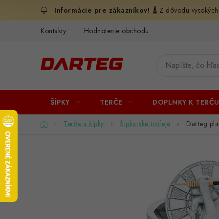
Prejsť
🌡️ Z dôvodu vysokých
na
obsah
Kontakty
Hodnotenie obchodu
ŠÍPKY
TERČE
DOPLNKY K TERČ
Domov
Terče a šípky
Šipkarské trofeje
Darteg pla