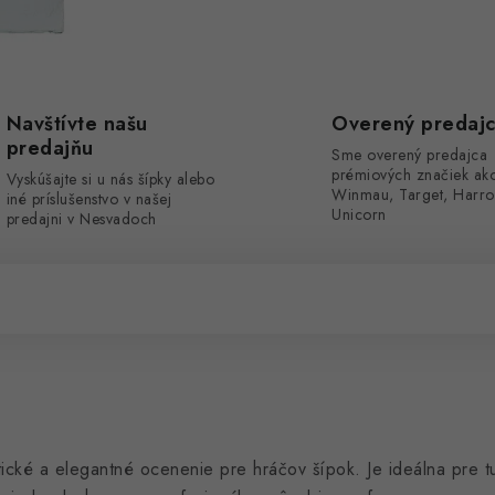
Navštívte našu
Overený predaj
predajňu
Sme overený predajca
prémiových značiek ak
Vyskúšajte si u nás šípky alebo
Winmau, Target, Harro
iné príslušenstvo v našej
Unicorn
predajni v Nesvadoch
ické a elegantné ocenenie pre hráčov šípok. Je ideálna pre tu