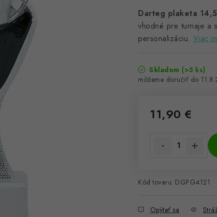
Darteg plaketa 14,5
vhodné pre turnaje a 
personalizáciu.
Viac i
Skladom
(>5 ks)
11.8
11,90 €
Jednotková cena:
Kód tovaru:
DGFG4121
Opýtať sa
Stráž