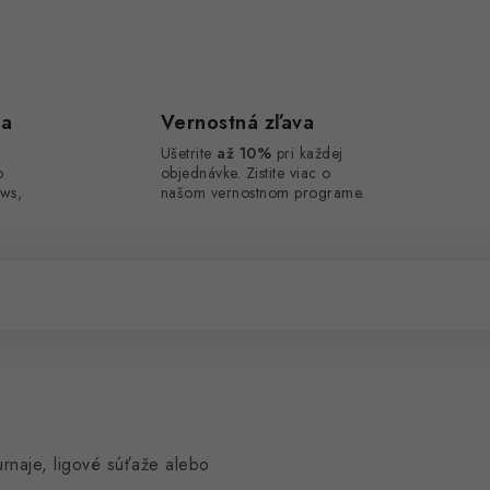
ca
Vernostná zľava
Ušetrite
až 10%
pri každej
o
objednávke. Zistite viac o
ws,
našom vernostnom programe.
rnaje, ligové súťaže alebo