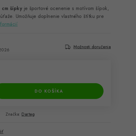
 cm šípky
je športové ocenenie s motívom šípok,
súťaže. Umožňuje doplnenie vlastného štítku pre
nformácií
Možnosti doručenia
.2026
DO KOŠÍKA
Značka:
Darteg
iť