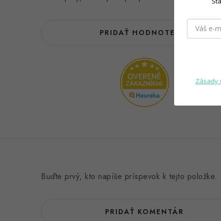
Sta
PRIDAŤ HODNOTENIE
Zásady 
Buďte prvý, kto napíše príspevok k tejto položke.
PRIDAŤ KOMENTÁR