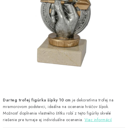
PRÍSLUŠENSTVO
OBLEČENIE
HRÁČI
ZĽAVY
TERČE A ŠÍPKY
DARČEKOVÉ POUKAZY
NOVINKY
Darteg trofej figúrka šípky 10 cm
je dekoratívna trofej na
Kontakty
Hodnotenie obchodu
mramorovom podstavci, ideálna na ocenenie hráčov šípok.
Možnosť doplnenia vlastného štítku robí z tejto figúrky skvelé
riešenie pre turnaje aj individuálne ocenenia.
Viac informácií