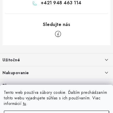
+421 948 463 114
Z
á
Užitočné
p
ä
Kontakt
Nakupovanie
t
O nás
i
Ako nakupovať
Blog
e
Vernostný program
Možnosti dopravy
Tento web používa súbory cookie. Ďalším prechádzaním
Skrutkovacie hroty na šípky: Swiss Point, Switch Point, Quick Point a
tohto webu vyjadrujete súhlas s ich používaním. Viac
Príďte si vyskúšať šípky
Spolupráca s klubmi
Možnosti platby
EZ-Point – kompatibilita a rozdiely
informácií
tu
.
14.7.2026
Inšpirujte sa zákazníkmi
Vrátenie tovaru