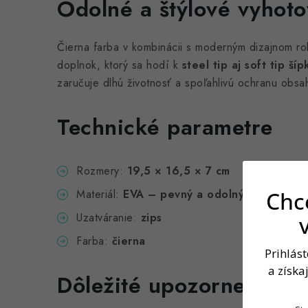
Odolné a štýlové vyhoto
Čierna farba v kombinácii s moderným dizajnom rob
doplnok, ktorý sa hodí k
steel tip aj soft tip ší
zaručuje dlhú životnosť a spoľahlivú ochranu obsa
Technické parametre
Rozmery:
19,5 × 16,5 × 7 cm
Materiál:
EVA – pevný a odolný
Chce
Uzatváranie:
zips
Farba:
čierna
Prihlás
a získa
Dôležité upozornenie