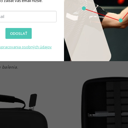
čí zadať váš email nižšie.
lúži výhradne ako ochranný a
ODOSLAŤ
spracovania osobných údajov
 balenia.