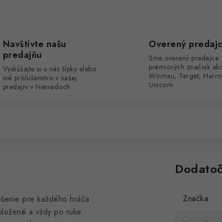
Navštívte našu
Overený predaj
predajňu
Sme overený predajca
prémiových značiek ak
Vyskúšajte si u nás šípky alebo
Winmau, Target, Harro
iné príslušenstvo v našej
Unicorn
predajni v Nesvadoch
Dodatoč
Značka
ešenie pre každého hráča
uložené a vždy po ruke.