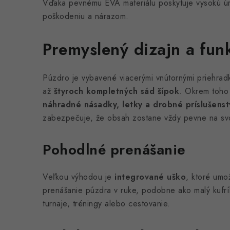
Vďaka pevnému EVA materiálu poskytuje vysokú úr
poškodeniu a nárazom.
Premyslený dizajn a fun
Púzdro je vybavené viacerými vnútornými priehrad
až
štyroch kompletných sád šípok
. Okrem toho 
náhradné násadky, letky a drobné príslušens
zabezpečuje, že obsah zostane vždy pevne na sv
Pohodlné prenášanie
Veľkou výhodou je
integrované uško
, ktoré um
prenášanie púzdra v ruke, podobne ako malý kufrík
turnaje, tréningy alebo cestovanie.