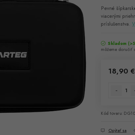
Pevné šípkarsk
viacerými prieh
príslušenstva.
V
Skladom
(>5
18,90 
Jednotková 
Kód tovaru:
DG1
Opýtať sa