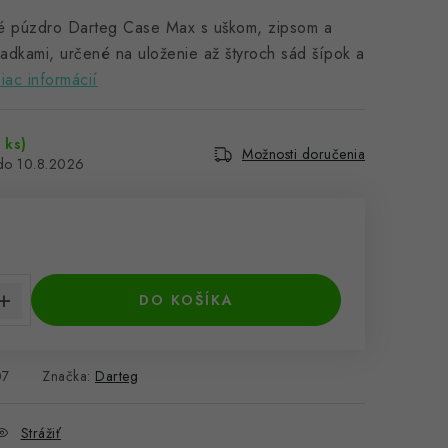
é púzdro Darteg Case Max s uškom, zipsom a
radkami, určené na uloženie až štyroch sád šípok a
iac informácií
 ks)
Možnosti doručenia
10.8.2026
€
cena:
DO KOŠÍKA
07
Značka:
Darteg
Strážiť