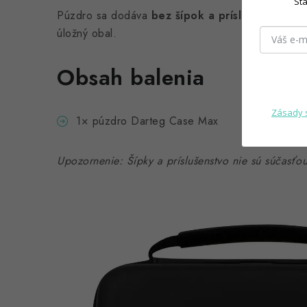
Sta
Púzdro sa dodáva
bez šípok a príslušenstva
. S
úložný obal.
Obsah balenia
Zásady 
1× púzdro Darteg Case Max
Upozornenie: Šípky a príslušenstvo nie sú súčasťou