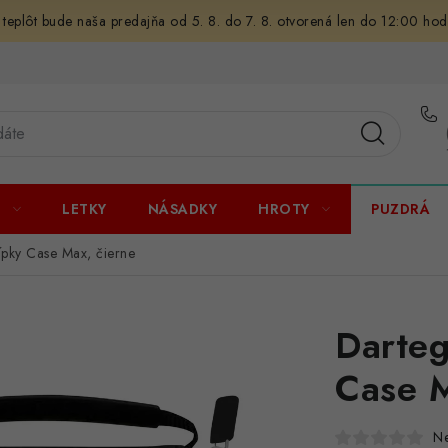
 teplôt bude naša predajňa od 5. 8. do 7. 8. otvorená len do 12:00 hod
U
LETKY
NÁSADKY
HROTY
PUZDRÁ
ípky Case Max, čierne
Darteg
Case M
N