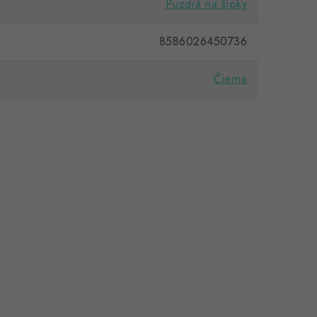
Puzdrá na šípky
8586026450736
Čierna