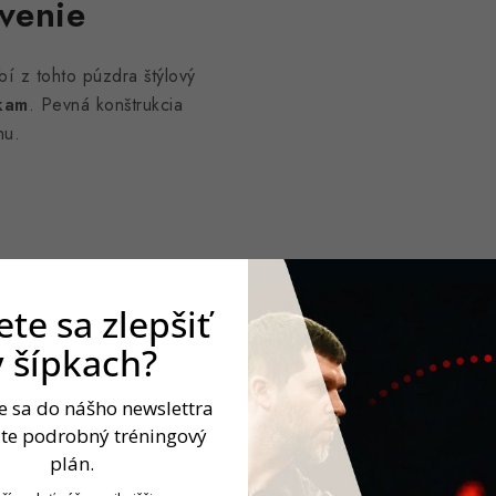
venie
í z tohto púzdra štýlový
pkam
. Pevná konštrukcia
hu.
te sa zlepšiť
v šípkach?
te sa do nášho newslettra
jte podrobný tréningový
plán.