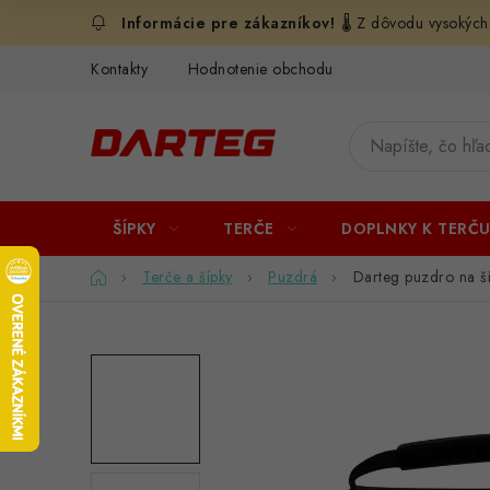
Prejsť
🌡️ Z dôvodu vysokých
na
obsah
Kontakty
Hodnotenie obchodu
ŠÍPKY
TERČE
DOPLNKY K TERČ
Domov
Terče a šípky
Puzdrá
Darteg puzdro na š