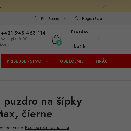
.
Prihlásenie
Registrácia
Prázdny
+421 948 463 114
(po – pia: 8:00 –
NÁKUPNÝ
16:00)
košík
KOŠÍK
PRÍSLUŠENSTVO
OBLEČENIE
HRÁČI
ZĽA
 puzdro na šípky
ax, čierne
Podrobnosti hodnotenia
eohodnotené