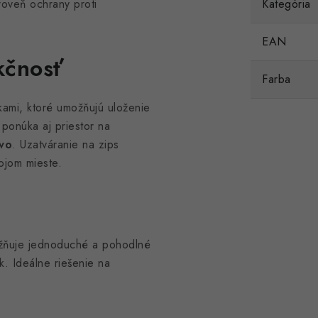
oveň ochrany proti
Kategória
EAN
kčnosť
Farba
kami, ktoré umožňujú uloženie
ponúka aj priestor na
tvo
. Uzatváranie na zips
ojom mieste.
ožňuje jednoduché a pohodlné
. Ideálne riešenie na