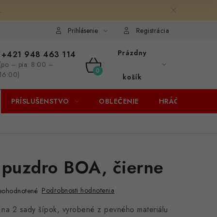
.
Prihlásenie
Registrácia
Prázdny
+421 948 463 114
(po – pia: 8:00 –
NÁKUPNÝ
16:00)
košík
KOŠÍK
PRÍSLUŠENSTVO
OBLEČENIE
HRÁČI
ZĽA
 puzdro BOA, čierne
Podrobnosti hodnotenia
eohodnotené
na 2 sady šípok, vyrobené z pevného materiálu