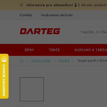
Prejsť
🌡️ Z dôvodu vysokých
na
obsah
Kontakty
Hodnotenie obchodu
ŠÍPKY
TERČE
DOPLNKY K TERČ
Domov
Terče a šípky
Puzdrá
Target puzdro BOA,