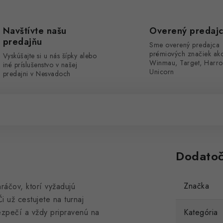
Navštívte našu
Overený predaj
predajňu
Sme overený predajca
prémiových značiek ak
Vyskúšajte si u nás šípky alebo
Winmau, Target, Harro
iné príslušenstvo v našej
Unicorn
predajni v Nesvadoch
Dodatoč
Značka
ráčov, ktorí vyžadujú
Či už cestujete na turnaj
bezpečí a vždy pripravenú na
Kategória