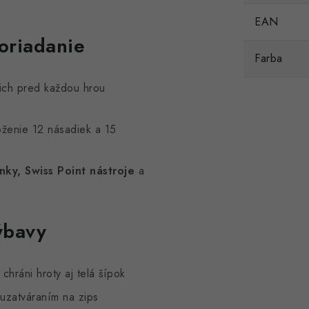
EAN
poriadanie
Farba
ich pred každou hrou
ženie 12 násadiek a 15
nky, Swiss Point nástroje
a
ýbavy
chráni hroty aj telá šípok
uzatváraním na zips