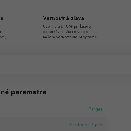
ca
Vernostná zľava
Ušetrite
až 10%
pri každej
o
objednávke. Zistite viac o
ws,
našom vernostnom programe.
né parametre
Target
Puzdrá na šípky