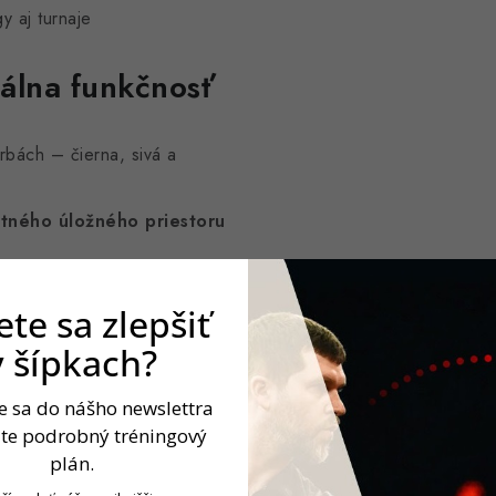
gy aj turnaje
álna funkčnosť
rbách – čierna, sivá a
ntného úložného priestoru
te sa zlepšiť
v šípkach?
te sa do nášho newslettra
jte podrobný tréningový
plán.