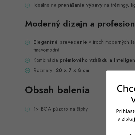
Ideálne na
prenášanie výbavy
na tréningy, li
Moderný dizajn a profesion
Elegantné prevedenie
v troch moderných fa
tmavomodrá
Kombinácia
prémiového vzhľadu a intelige
Rozmery:
20 × 7 × 8 cm
Chce
Obsah balenia
1× BOA púzdro na šípky
Prihlás
a získa