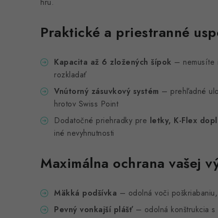
hru.
Praktické a priestranné us
Kapacita až 6 zložených šípok
– nemusíte 
rozkladať
Vnútorný zásuvkový systém
– prehľadné ulo
hrotov Swiss Point
Dodatočné priehradky pre
letky, K-Flex dopl
iné nevyhnutnosti
Maximálna ochrana vašej v
Mäkká podšívka
– odolná voči poškriabaniu, 
Pevný vonkajší plášť
– odolná konštrukcia s 