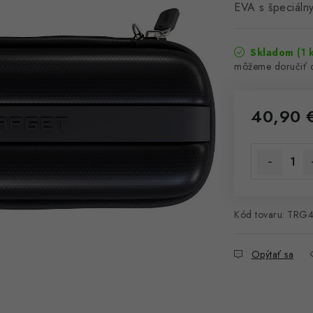
EVA s špeciálny
Skladom
(1 
40,90 
Jednotková 
Kód tovaru:
TRG4
Opýtať sa