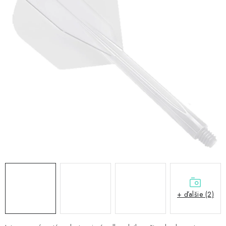
PRÍSLUŠENSTVO
OBLEČENIE
HRÁČI
ZĽAVY
TERČE A ŠÍPKY
DARČEKOVÉ POUKAZY
NOVINKY
Kontakty
Hodnotenie obchodu
+ ďalšie (2)