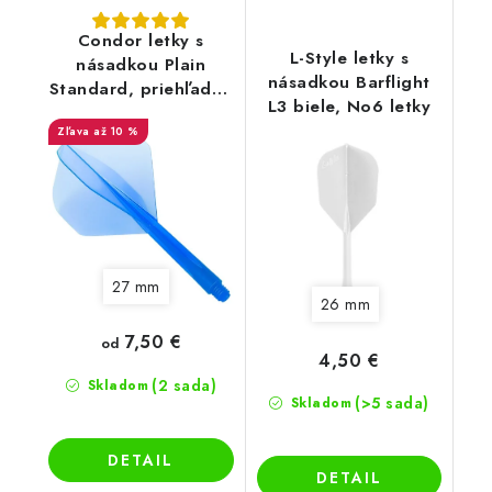
Condor letky s
L-Style letky s
násadkou Plain
násadkou Barflight
Standard, priehľadné
L3 biele, No6 letky
modré
až 10 %
27 mm
26 mm
7,50 €
od
4,50 €
(2 sada)
Skladom
(>5 sada)
Skladom
DETAIL
DETAIL