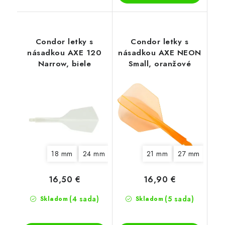
Condor letky s
Condor letky s
násadkou AXE 120
násadkou AXE NEON
Narrow, biele
Small, oranžové
18 mm
24 mm
30 mm
21 mm
27 mm
33 
16,50 €
16,90 €
(4 sada)
(5 sada)
Skladom
Skladom