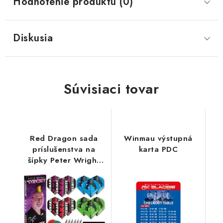
Hodnotenie produktu (0)
Diskusia
Súvisiaci tovar
Red Dragon sada
Winmau výstupná
príslušenstva na
karta PDC
šípky Peter Wright
Snakebite