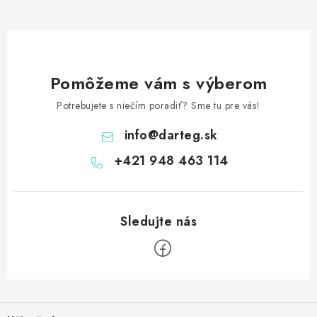
Pomôžeme vám s výberom
Potrebujete s niečím poradiť? Sme tu pre vás!
info
@
darteg.sk
+421 948 463 114
Z
á