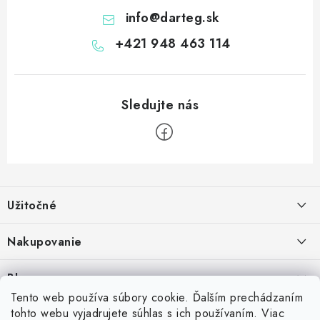
info
@
darteg.sk
+421 948 463 114
Z
á
Užitočné
p
ä
Kontakt
Nakupovanie
t
O nás
i
Ako nakupovať
Blog
e
Vernostný program
Možnosti dopravy
Tento web používa súbory cookie. Ďalším prechádzaním
Skrutkovacie hroty na šípky: Swiss Point, Switch Point, Quick Point a
tohto webu vyjadrujete súhlas s ich používaním. Viac
Príďte si vyskúšať šípky
Spolupráca s klubmi