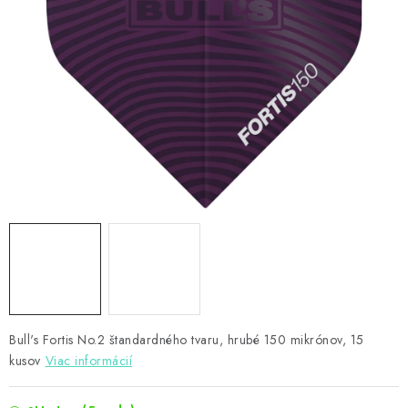
PRÍSLUŠENSTVO
OBLEČENIE
HRÁČI
ZĽAVY
TERČE A ŠÍPKY
DARČEKOVÉ POUKAZY
NOVINKY
Kontakty
Hodnotenie obchodu
Bull's Fortis No.2 štandardného tvaru, hrubé 150 mikrónov, 15
kusov
Viac informácií