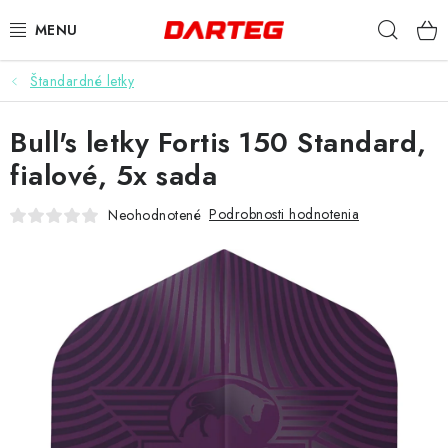
Prejsť
Hľad
na
obsah
Štandardné letky
ŠÍPKY
Bull's letky Fortis 150 Standard,
TERČE
fialové, 5x sada
DOPLNKY K TERČU
Podrobnosti hodnotenia
Neohodnotené
LETKY
NÁSADKY
HROTY
PUZDRÁ