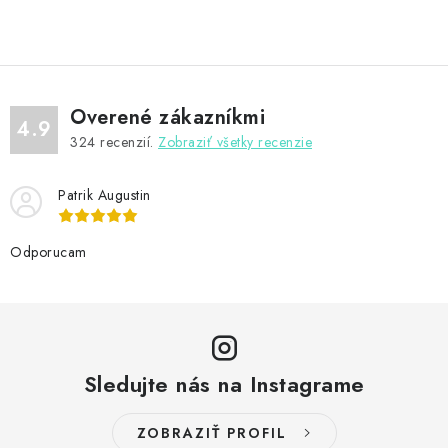
v
l
á
d
Overené zákazníkmi
a
4.9
324
recenzií.
Zobraziť všetky recenzie
c
i
Patrik Augustin
e
p
r
Odporucam
v
k
y
v
Sledujte nás na Instagrame
ý
p
i
ZOBRAZIŤ PROFIL