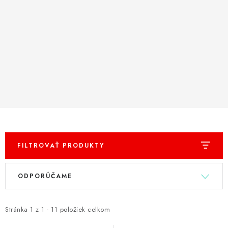
PRÍSLUŠENSTVO
OBLEČENIE
HRÁČI
ZĽAVY
TERČE A ŠÍPKY
DARČEKOVÉ POUKAZY
FILTROVAŤ PRODUKTY
NOVINKY
V
R
ODPORÚČAME
ý
a
Kontakty
Hodnotenie obchodu
p
d
i
e
Stránka
1
z
1
-
11
položiek celkom
s
n