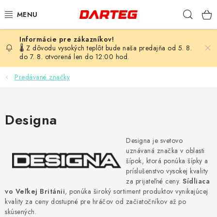
Prejsť
Hľad
na
obsah
ŠÍPKY
🌡️ Z dôvodu vysokých teplôt bude naša predajňa od 5. 8.
do 7. 8. otvorená len do 12:00 hod.
TERČE
Predávané značky
DOPLNKY K TERČU
Designa
LETKY
Designa je svetovo
NÁSADKY
uznávaná značka v oblasti
šípok, ktorá ponúka šípky a
HROTY
príslušenstvo vysokej kvality
za prijateľné ceny.
Sídliaca
vo Veľkej Británii
, ponúka široký sortiment produktov vynikajúcej
PUZDRÁ
kvality za ceny dostupné pre hráčov od začiatočníkov až po
skúsených.