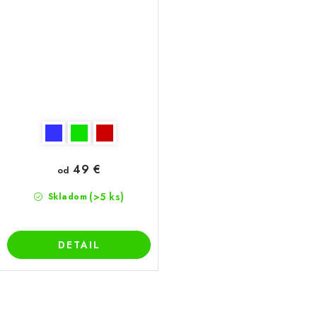
49 €
od
(>5 ks)
Skladom
DETAIL
O