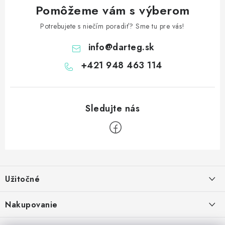
Pomôžeme vám s výberom
Potrebujete s niečím poradiť? Sme tu pre vás!
info
@
darteg.sk
+421 948 463 114
Z
á
Užitočné
p
ä
Kontakt
Nakupovanie
t
O nás
Ako nakupovať