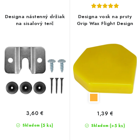
p
i
r
e
Designa nástenný držiak
Designa vosk na prsty
o
p
na sisalový terč
Grip Wax Flight Design
d
r
u
o
k
d
t
u
o
k
v
t
o
v
3,60 €
1,39 €
(5 ks)
Skladom
(>5 ks)
Skladom