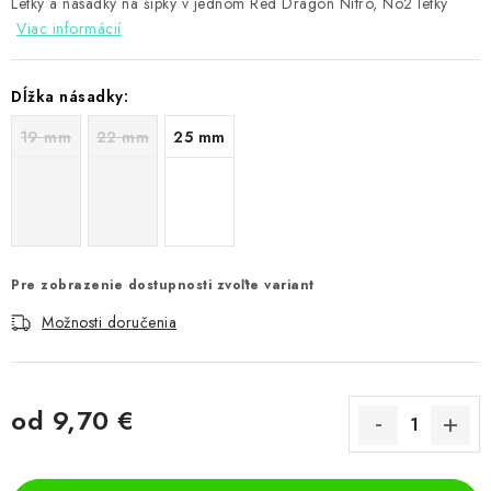
Letky a násadky na šípky v jednom Red Dragon Nitro, No2 letky
Viac informácií
Dĺžka násadky:
19 mm
22 mm
25 mm
Pre zobrazenie dostupnosti zvoľte variant
Možnosti doručenia
od
9,70 €
Jednotková cena: