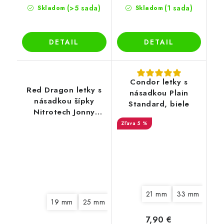
(>5 sada)
(1 sada)
Skladom
Skladom
DETAIL
DETAIL
Condor letky s
Red Dragon letky s
násadkou Plain
násadkou šípky
Standard, biele
Nitrotech Jonny
Clayton Kite, červené
5 %
21 mm
33 mm
19 mm
25 mm
7,90 €