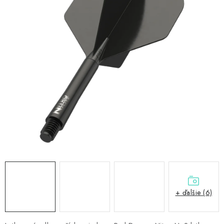
PRÍSLUŠENSTVO
OBLEČENIE
HRÁČI
ZĽAVY
TERČE A ŠÍPKY
DARČEKOVÉ POUKAZY
NOVINKY
Kontakty
Hodnotenie obchodu
+ ďalšie (6)