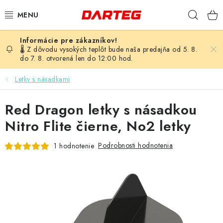
Prejsť
Hľad
na
obsah
ŠÍPKY
🌡️ Z dôvodu vysokých teplôt bude naša predajňa od 5. 8.
do 7. 8. otvorená len do 12:00 hod.
TERČE
Letky s násadkami
DOPLNKY K TERČU
Red Dragon letky s násadkou
LETKY
Nitro Flite čierne, No2 letky
Podrobnosti hodnotenia
1 hodnotenie
NÁSADKY
HROTY
PUZDRÁ