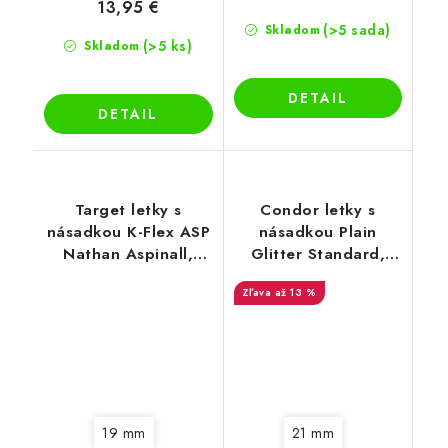
13,95 €
(>5 sada)
Skladom
(>5 ks)
Skladom
DETAIL
DETAIL
Target letky s
Condor letky s
násadkou K-Flex ASP
násadkou Plain
Nathan Aspinall,
Glitter Standard,
No2 letky
strieborné
až 13 %
19 mm
21 mm