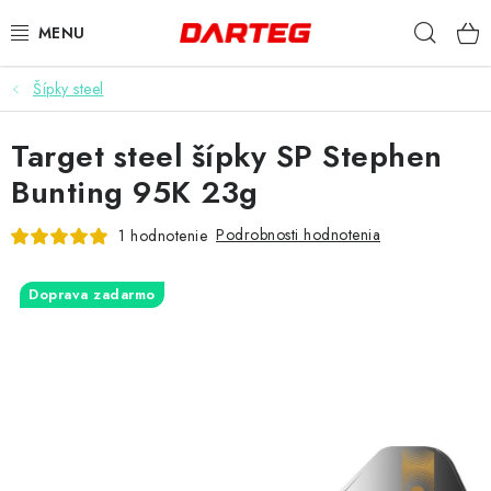
Prejsť
Hľad
na
obsah
Šípky steel
ŠÍPKY
Target steel šípky SP Stephen
TERČE
Bunting 95K 23g
DOPLNKY K TERČU
Podrobnosti hodnotenia
1 hodnotenie
LETKY
Doprava zadarmo
NÁSADKY
HROTY
PUZDRÁ