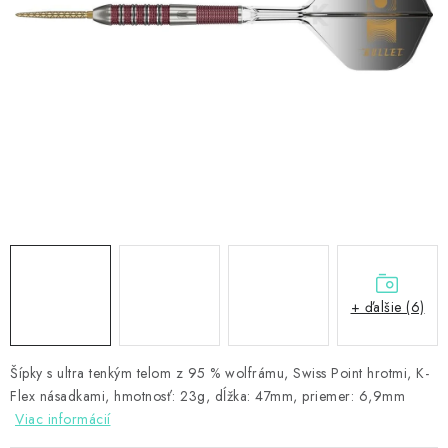
PRÍSLUŠENSTVO
OBLEČENIE
HRÁČI
ZĽAVY
TERČE A ŠÍPKY
DARČEKOVÉ POUKAZY
+ ďalšie (6)
NOVINKY
Kontakty
Hodnotenie obchodu
Šípky s ultra tenkým telom z 95 % wolfrámu, Swiss Point hrotmi, K-
Flex násadkami,
hmotnosť: 23g, dĺžka: 47mm, priemer: 6,9mm
Viac informácií