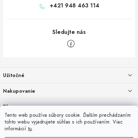
+421 948 463 114
Z
á
Užitočné
p
ä
Kontakt
Nakupovanie
t
O nás
i
Ako nakupovať
Blog
e
Vernostný program
Možnosti dopravy
Tento web používa súbory cookie. Ďalším prechádzaním
Skrutkovacie hroty na šípky: Swiss Point, Switch Point, Quick Point a
tohto webu vyjadrujete súhlas s ich používaním. Viac
Príďte si vyskúšať šípky
Spolupráca s klubmi
Možnosti platby
EZ-Point – kompatibilita a rozdiely
informácií
tu
.
14.7.2026
Inšpirujte sa zákazníkmi
Vrátenie tovaru