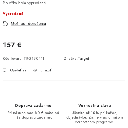
Položka bola vypredaná…
Vypredané
Možnosti doručenia
157 €
Jednotková cena:
Kód tovaru:
TRG190411
Značka:
Target
Opýtať sa
Strážiť
Doprava zadarmo
Vernostná zľava
Pri nákupe nad 80 € máte od
Ušetrite
až 10%
pri každej
nás dopravu zadarmo
objednávke. Zistite viac o našom
vernostnom programe.