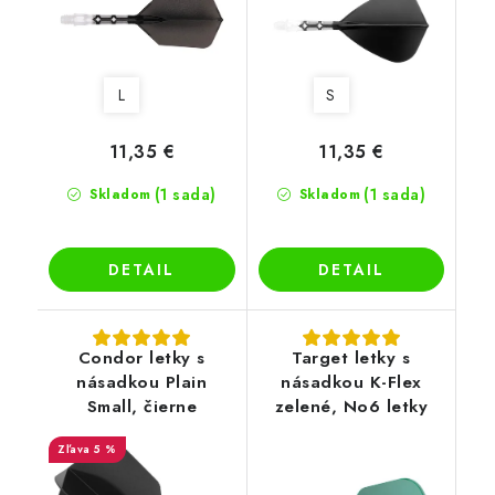
L
S
11,35 €
11,35 €
(1 sada)
(1 sada)
Skladom
Skladom
DETAIL
DETAIL
Condor letky s
Target letky s
násadkou Plain
násadkou K-Flex
Small, čierne
zelené, No6 letky
5 %