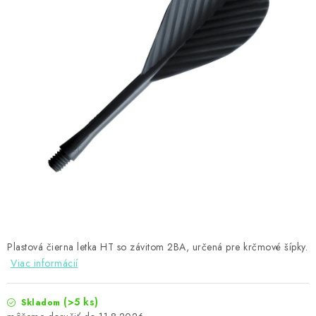
PRÍSLUŠENSTVO
OBLEČENIE
HRÁČI
ZĽAVY
TERČE A ŠÍPKY
DARČEKOVÉ POUKAZY
NOVINKY
Plastová čierna letka HT so závitom 2BA, určená pre krčmové šípky.
Kontakty
Hodnotenie obchodu
Viac informácií
(>5 ks)
Skladom