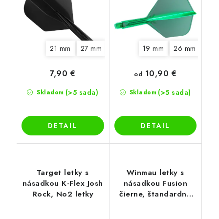
21 mm
27 mm
33 mm
19 mm
26 mm
33 
10,90 €
7,90 €
od
(>5 sada)
(>5 sada)
Skladom
Skladom
DETAIL
DETAIL
Target letky s
Winmau letky s
násadkou K-Flex Josh
násadkou Fusion
Rock, No2 letky
čierne, štandardné
letky No2