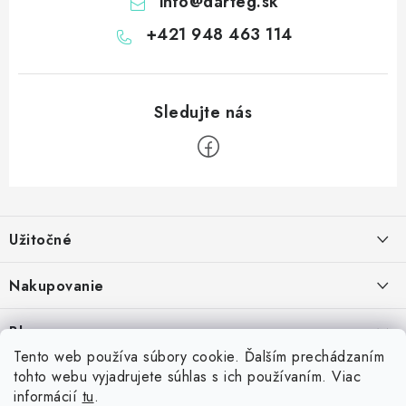
info
@
darteg.sk
+421 948 463 114
Z
á
Užitočné
p
ä
Kontakt
Nakupovanie
t
O nás
i
Ako nakupovať
Blog
e
Vernostný program
Možnosti dopravy
Tento web používa súbory cookie. Ďalším prechádzaním
Skrutkovacie hroty na šípky: Swiss Point, Switch Point, Quick Point a
tohto webu vyjadrujete súhlas s ich používaním. Viac
Príďte si vyskúšať šípky
Spolupráca s klubmi
Možnosti platby
EZ-Point – kompatibilita a rozdiely
informácií
tu
.