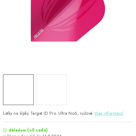
PRÍSLUŠENSTVO
OBLEČENIE
HRÁČI
ZĽAVY
TERČE A ŠÍPKY
DARČEKOVÉ POUKAZY
NOVINKY
Kontakty
Hodnotenie obchodu
Letky na šípky Target ID Pro. Ultra No6, ružové
Viac informácií
(>5 sada)
Skladom