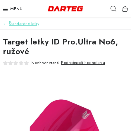
Prejsť
Hľad
na
obsah
Štandardné letky
ŠÍPKY
Target letky ID Pro.Ultra No6,
TERČE
ružové
DOPLNKY K TERČU
Podrobnosti hodnotenia
Neohodnotené
LETKY
NÁSADKY
HROTY
PUZDRÁ