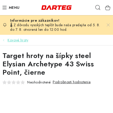
Prejsť
Hľad
na
obsah
ŠÍPKY
🌡️ Z dôvodu vysokých teplôt bude naša predajňa od 5. 8.
do 7. 8. otvorená len do 12:00 hod.
TERČE
Kovové hroty
DOPLNKY K TERČU
Target hroty na šípky steel
LETKY
Elysian Archetype 43 Swiss
Point, čierne
NÁSADKY
Podrobnosti hodnotenia
Neohodnotené
HROTY
PUZDRÁ