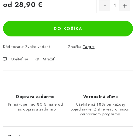
od
28,90 €
Jednotková cena:
DO KOŠÍKA
Kód tovaru:
Zvoľte variant
Značka:
Target
Opýtať sa
Strážiť
Doprava zadarmo
Vernostná zľava
Pri nákupe nad 80 € máte od
Ušetrite
až 10%
pri každej
nás dopravu zadarmo
objednávke. Zistite viac o našom
vernostnom programe.