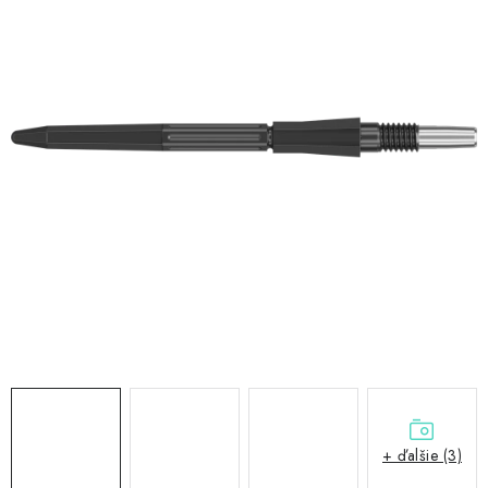
PRÍSLUŠENSTVO
OBLEČENIE
HRÁČI
ZĽAVY
TERČE A ŠÍPKY
DARČEKOVÉ POUKAZY
NOVINKY
Kontakty
Hodnotenie obchodu
+ ďalšie (3)