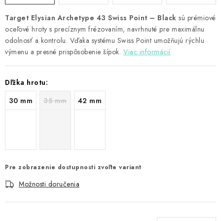
Target Elysian Archetype 43 Swiss Point – Black
sú prémiové
oceľové hroty s precíznym frézovaním, navrhnuté pre maximálnu
odolnosť a kontrolu. Vďaka systému Swiss Point umožňujú rýchlu
výmenu a presné prispôsobenie šípok.
Viac informácií
Dľžka hrotu:
30 mm
35 mm
42 mm
Pre zobrazenie dostupnosti zvoľte variant
Možnosti doručenia