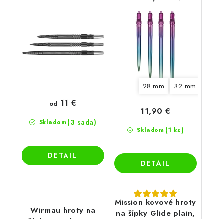
28 mm
32 mm
40 
11 €
od
11,90 €
(3 sada)
Skladom
(1 ks)
Skladom
DETAIL
DETAIL
Mission kovové hroty
Winmau hroty na
na šípky Glide plain,