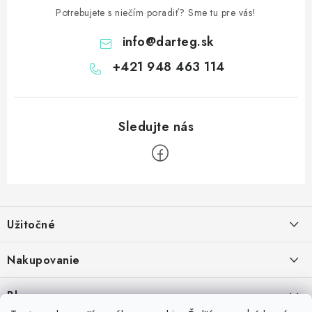
Potrebujete s niečím poradiť? Sme tu pre vás!
info
@
darteg.sk
+421 948 463 114
Z
á
Užitočné
p
ä
Kontakt
Nakupovanie
t
O nás
i
Ako nakupovať
Blog
e
Vernostný program