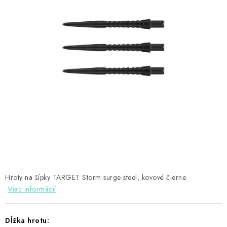
PRÍSLUŠENSTVO
OBLEČENIE
HRÁČI
ZĽAVY
TERČE A ŠÍPKY
DARČEKOVÉ POUKAZY
NOVINKY
Hroty na šípky TARGET Storm surge steel, kovové čierne.
Kontakty
Hodnotenie obchodu
Viac informácií
Dĺžka hrotu: