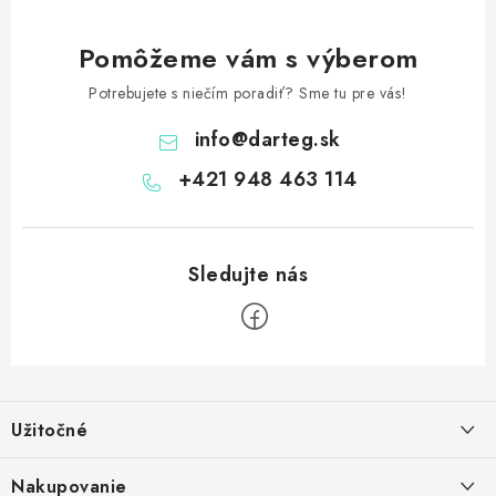
Pomôžeme vám s výberom
Potrebujete s niečím poradiť? Sme tu pre vás!
info
@
darteg.sk
+421 948 463 114
Z
á
Užitočné
p
ä
Kontakt
Nakupovanie