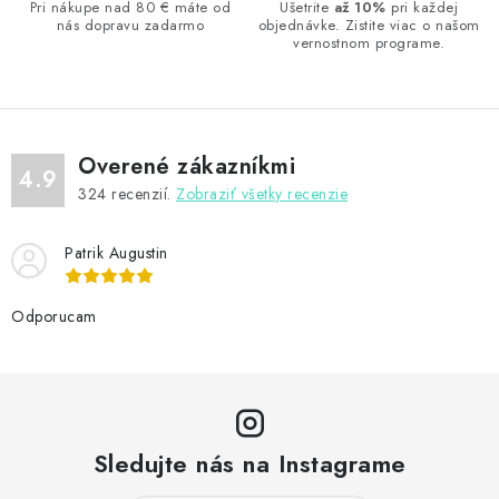
a
Pri nákupe nad 80 € máte od
Ušetrite
až 10%
pri každej
nás dopravu zadarmo
objednávke. Zistite viac o našom
c
vernostnom programe.
i
e
p
r
Overené zákazníkmi
v
4.9
324
recenzií.
Zobraziť všetky recenzie
k
y
Patrik Augustin
v
ý
Odporucam
p
i
s
u
Sledujte nás na Instagrame