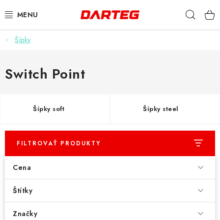
Prejsť
Hľad
na
obsah
Šípky
ŠÍPKY
TERČE
Switch Point
DOPLNKY K TERČU
Šípky soft
Šípky steel
LETKY
NÁSADKY
FILTROVAŤ PRODUKTY
Cena
HROTY
Štítky
PUZDRÁ
Značky