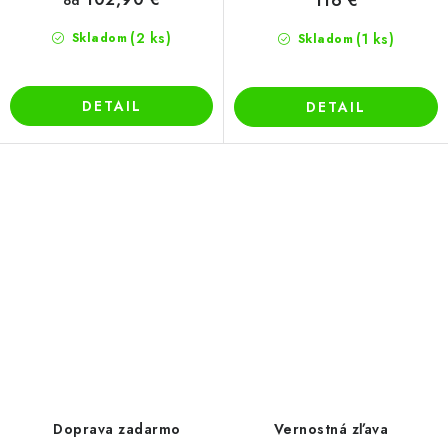
116 €
od
(2 ks)
Skladom
(1 ks)
Skladom
DETAIL
DETAIL
O
v
l
á
d
Doprava zadarmo
Vernostná zľava