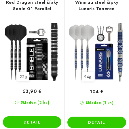
u
o
Red Dragon steel šípky
Winmau steel šípky
k
d
Sable 01 Parallel
Lunaris Tapered
t
u
o
k
v
t
o
v
22g
24g
53,90 €
104 €
(2 ks)
Skladom
(1 ks)
Skladom
DETAIL
DETAIL