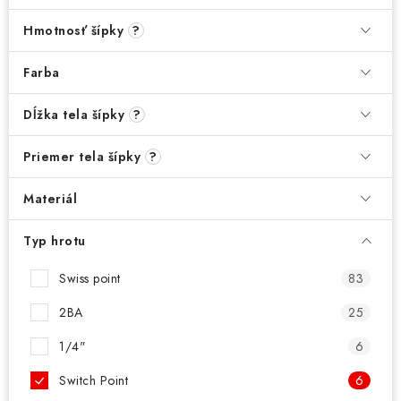
PRÍSLUŠENSTVO
Hmotnosť šípky
?
OBLEČENIE
Farba
HRÁČI
Dĺžka tela šípky
?
ZĽAVY
Priemer tela šípky
?
TERČE A ŠÍPKY
Materiál
DARČEKOVÉ POUKAZY
Typ hrotu
Swiss point
83
NOVINKY
2BA
25
Kontakty
Hodnotenie obchodu
1/4"
6
Switch Point
6