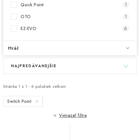
Quick Point
1
OTO
1
EZ-EVO
6
Hráč
V
R
NAJPREDÁVANEJŠIE
ý
a
p
d
i
e
Stránka
1
z
1
-
6
položiek celkom
s
n
Switch Point
p
i
r
e
Vymazať filtre
o
p
d
r