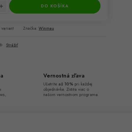
DO KOŠÍKA
 variant
Značka:
Winmau
Strážiť
ca
Vernostná zľava
Ušetrite
až 10%
pri každej
o
objednávke. Zistite viac o
ws,
našom vernostnom programe.