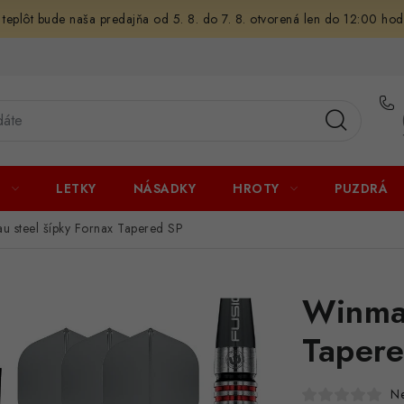
 teplôt bude naša predajňa od 5. 8. do 7. 8. otvorená len do 12:00 hod
U
LETKY
NÁSADKY
HROTY
PUZDRÁ
 steel šípky Fornax Tapered SP
Winmau
Taper
N