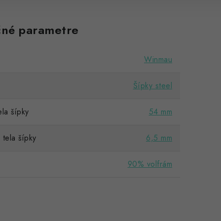
né parametre
Winmau
Šípky steel
la šípky
54 mm
tela šípky
6,5 mm
90% volfrám