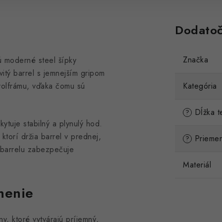
Dodatoč
Značka
 moderné steel šípky
vitý barrel s jemnejším gripom
volfrámu, vďaka čomu sú
Kategória
Dĺžka te
?
ytuje stabilný a plynulý hod.
torí držia barrel v prednej,
Priemer 
?
e barrelu zabezpečuje
Materiál
nenie
y, ktoré vytvárajú príjemný,