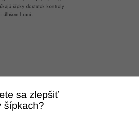
kajú šípky dostatok kontroly
i dlhšom hraní.
t
te sa zlepšiť
v šípkach?
ke lepšie prechádzať
Frézovaný grip na nose
te sa do nášho newslettra
 vpredu.
jte podrobný tréningový
plán.
nt
, ktorý umožňuje rýchlu