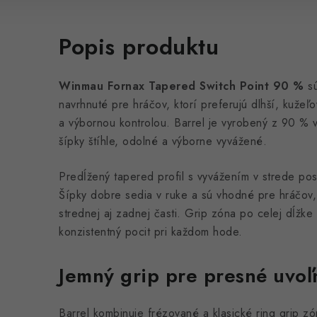
Popis produktu
Winmau Fornax Tapered Switch Point 90 %
sú
navrhnuté pre hráčov, ktorí preferujú dlhší, kužeľo
a výbornou kontrolou. Barrel je vyrobený z 90 % 
šípky štíhle, odolné a výborne vyvážené.
Predĺžený tapered profil s vyvážením v strede posk
Šípky dobre sedia v ruke a sú vhodné pre hráčov, k
strednej aj zadnej časti. Grip zóna po celej dĺžk
konzistentný pocit pri každom hode.
Jemný grip pre presné uvoľ
Barrel kombinuje frézované a klasické ring grip zón