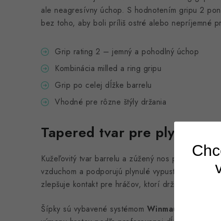
ale neagresívny úchop. S hodnotením gripu 2 ponú
bez toho, aby boli príliš ostré alebo nepríjemné pr
Grip rating 2 – jemný a pohodlný úchop
Kombinácia milled a ring gripu
Grip po celej dĺžke barrelu
Vhodné pre rôzne štýly držania
Tapered tvar pre plynulý le
Chce
Kužeľovitý tvar barrelu a zúžený nos pomáhajú šíp
vzduchom a podporujú plynulé vypustenie z ruky. 
Prihlás
zlepšuje kontakt pre hráčov, ktorí držia šípku viac
a získa
Šípky sú vybavené systémom
Winmau Switch Poi