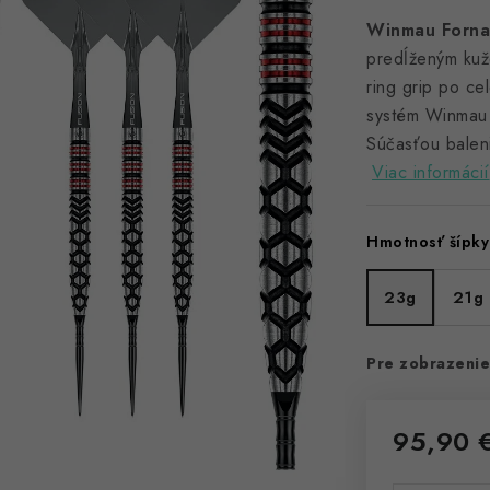
Winmau Forna
predĺženým kuž
ring grip po cel
systém Winmau 
Súčasťou baleni
Viac informácií
Hmotnosť šípky
23g
21g
Pre zobrazenie
95,90 
Jednotková 