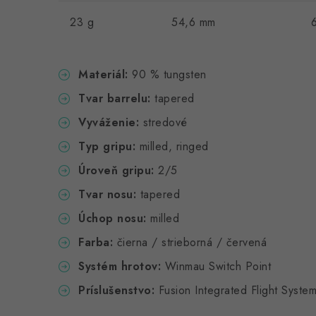
23 g
54,6 mm
Materiál:
90 % tungsten
Tvar barrelu:
tapered
Vyváženie:
stredové
Typ gripu:
milled, ringed
Úroveň gripu:
2/5
Tvar nosu:
tapered
Úchop nosu:
milled
Farba:
čierna / strieborná / červená
Systém hrotov:
Winmau Switch Point
Príslušenstvo:
Fusion Integrated Flight Syste