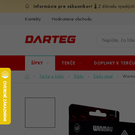
Prejsť
🌡️ Z dôvodu vysokých
na
obsah
Kontakty
Hodnotenie obchodu
ŠÍPKY
TERČE
DOPLNKY K TERČ
Domov
Terče a šípky
Šípky
Šípky steel
Winmau