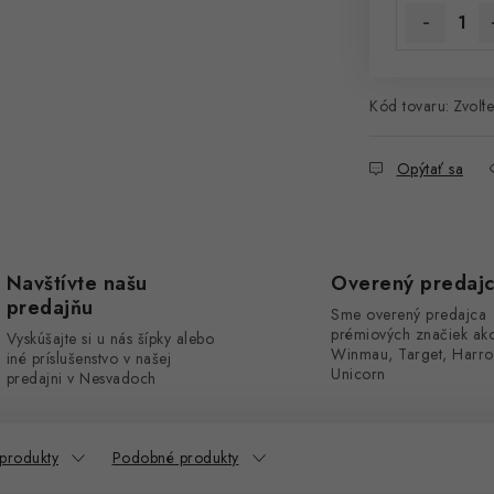
Kód tovaru:
Zvoľte
Opýtať sa
Navštívte našu
Overený predaj
predajňu
Sme overený predajca
prémiových značiek ak
Vyskúšajte si u nás šípky alebo
Winmau, Target, Harro
iné príslušenstvo v našej
Unicorn
predajni v Nesvadoch
 produkty
Podobné produkty