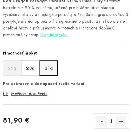
Red Dragon Paradym Parallel 90 %
sú steel šípky s rovným
barrelom z 90 % volfrámu, určené pre hráčov, ktorí hľadajú
vyvážený let a výraznejší grip po celej dĺžke. Sabre grip s úrovňou 3
poskytuje istý úchop bez príliš agresívneho pocitu, zatiaľ čo čierne
oceľové hroty a príslušenstvo Nitrotech a Hardcore dopĺňajú
profesionálny setup.
Viac informácií
Hmotnosť šípky:
25g
23g
21g
Pre zobrazenie dostupnosti zvoľte variant
Možnosti doručenia
81,90 €
Jednotková cena: