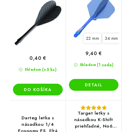
22 mm
34 mm
9,40 €
0,40 €
(1 sada)
Skladom
(>5 ks)
Skladom
DETAIL
DO KOŠÍKA
Target letky s
Darteg letka s
násadkou K-Shift
násadkou 1/4
priehľadné, No6
Economy ES, žltá