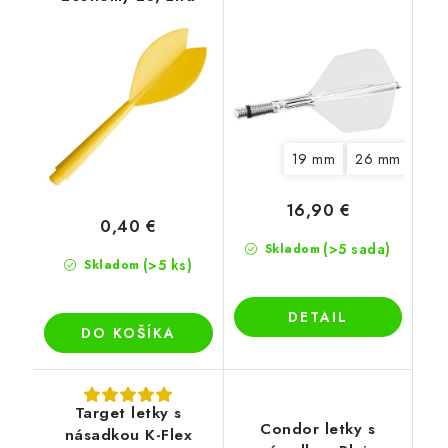
letky
19 mm
26 mm
33 
16,90 €
0,40 €
(>5 sada)
Skladom
(>5 ks)
Skladom
DETAIL
DO KOŠÍKA
Target letky s
Condor letky s
násadkou K-Flex