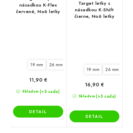
Target letky s
násadkou K-Flex
násadkou K-Shift
červené, No6 letky
čierne, No6 letky
19 mm
26 mm
19 mm
26 mm
33 
11,90 €
16,90 €
(>5 sada)
Skladom
(>5 sada)
Skladom
DETAIL
DETAIL