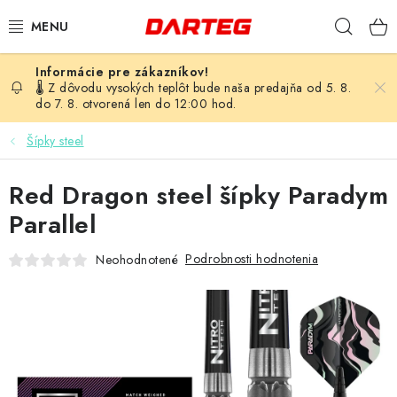
Prejsť
Hľad
na
obsah
ŠÍPKY
🌡️ Z dôvodu vysokých teplôt bude naša predajňa od 5. 8.
do 7. 8. otvorená len do 12:00 hod.
TERČE
Šípky steel
DOPLNKY K TERČU
Red Dragon steel šípky Paradym
LETKY
Parallel
Podrobnosti hodnotenia
Neohodnotené
NÁSADKY
HROTY
PUZDRÁ