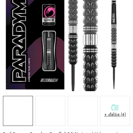
PRÍSLUŠENSTVO
OBLEČENIE
HRÁČI
ZĽAVY
TERČE A ŠÍPKY
DARČEKOVÉ POUKAZY
NOVINKY
Kontakty
Hodnotenie obchodu
+ ďalšie (4)