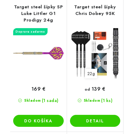
Target steel šípky SP
Target steel šípky
Luke Littler G1
Chris Dobey 95K
Prodigy 24g
Doprava zadarmo
22g
139 €
169 €
od
(1 sada)
(1 ks)
Skladom
Skladom
DO KOŠÍKA
DETAIL