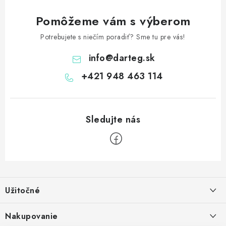
Pomôžeme vám s výberom
Potrebujete s niečím poradiť? Sme tu pre vás!
info
@
darteg.sk
+421 948 463 114
Z
á
Užitočné
p
ä
Kontakt
Nakupovanie
t