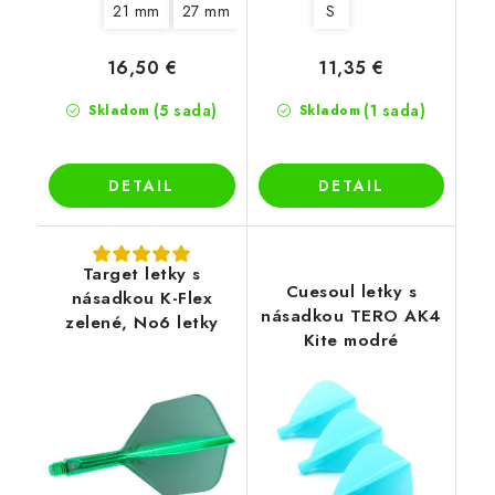
21 mm
27 mm
S
16,50 €
11,35 €
(5 sada)
(1 sada)
Skladom
Skladom
DETAIL
DETAIL
Target letky s
Cuesoul letky s
násadkou K-Flex
násadkou TERO AK4
zelené, No6 letky
Kite modré