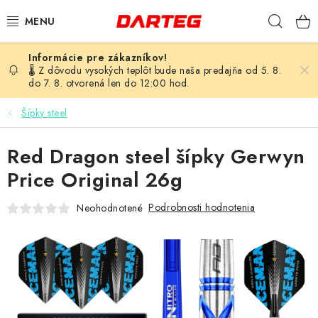
Prejsť
Hľad
na
obsah
ŠÍPKY
🌡️ Z dôvodu vysokých teplôt bude naša predajňa od 5. 8.
do 7. 8. otvorená len do 12:00 hod.
TERČE
Šípky steel
DOPLNKY K TERČU
Red Dragon steel šípky Gerwyn
LETKY
Price Original 26g
Podrobnosti hodnotenia
Neohodnotené
NÁSADKY
HROTY
PUZDRÁ