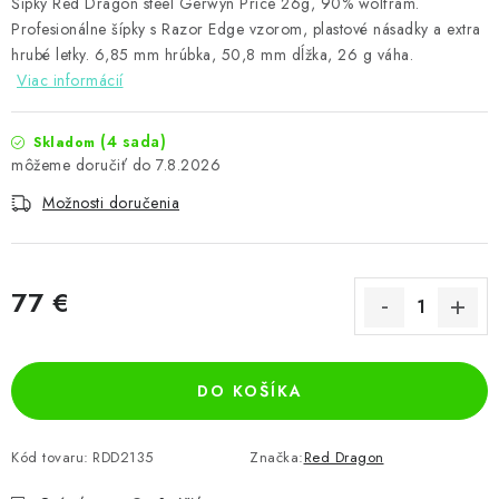
Šípky Red Dragon steel Gerwyn Price 26g, 90% wolfram.
Profesionálne šípky s Razor Edge vzorom, plastové násadky a extra
hrubé letky. 6,85 mm hrúbka, 50,8 mm dĺžka, 26 g váha.
Viac informácií
(4 sada)
Skladom
7.8.2026
Možnosti doručenia
77 €
Jednotková cena:
DO KOŠÍKA
Kód tovaru:
RDD2135
Značka:
Red Dragon