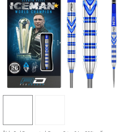
PRÍSLUŠENSTVO
OBLEČENIE
HRÁČI
ZĽAVY
TERČE A ŠÍPKY
DARČEKOVÉ POUKAZY
NOVINKY
Kontakty
Hodnotenie obchodu