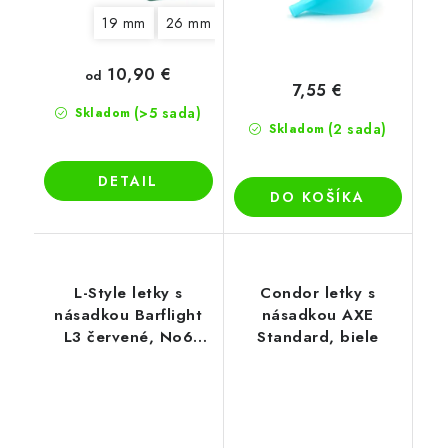
19 mm
26 mm
33 mm
10,90 €
od
7,55 €
(>5 sada)
Skladom
(2 sada)
Skladom
DETAIL
DO KOŠÍKA
L-Style letky s
Condor letky s
násadkou Barflight
násadkou AXE
L3 červené, No6
Standard, biele
letky