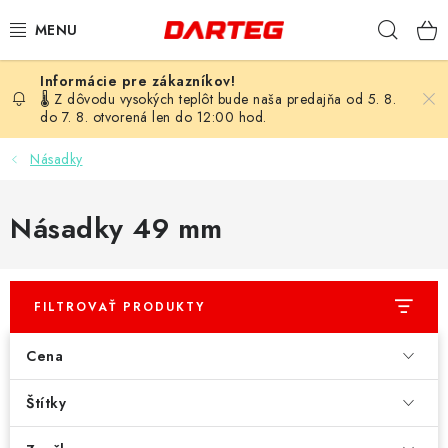
Prejsť
Hľad
na
obsah
ŠÍPKY
🌡️ Z dôvodu vysokých teplôt bude naša predajňa od 5. 8.
do 7. 8. otvorená len do 12:00 hod.
TERČE
Násadky
DOPLNKY K TERČU
Násadky 49 mm
LETKY
NÁSADKY
FILTROVAŤ PRODUKTY
HROTY
Cena
PUZDRÁ
Štítky