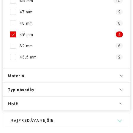
46 mm
10
47 mm
2
48 mm
8
49 mm
4
32 mm
6
43,5 mm
2
Materiál
Typ násadky
Hráč
V
R
NAJPREDÁVANEJŠIE
ý
a