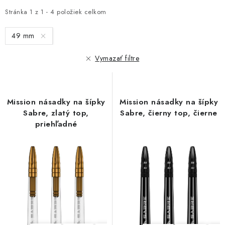
p
d
i
e
Stránka
1
z
1
-
4
položiek celkom
s
n
49 mm
p
i
r
e
Vymazať filtre
o
p
d
r
u
o
Mission násadky na šípky
Mission násadky na šípky
k
d
Sabre, zlatý top,
Sabre, čierny top, čierne
t
u
priehľadné
o
k
v
t
o
v