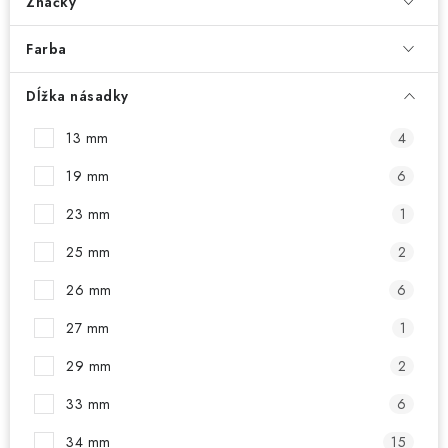
PRÍSLUŠENSTVO
Značky
Farba
OBLEČENIE
Dĺžka násadky
HRÁČI
13 mm
4
ZĽAVY
19 mm
6
TERČE A ŠÍPKY
23 mm
1
25 mm
2
DARČEKOVÉ POUKAZY
26 mm
6
NOVINKY
27 mm
1
29 mm
2
Kontakty
Hodnotenie obchodu
33 mm
6
34 mm
15