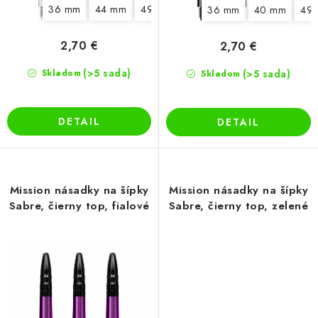
36 mm
44 mm
49 mm
36 mm
40 mm
49
2,70 €
2,70 €
(>5 sada)
Skladom
(>5 sada)
Skladom
DETAIL
DETAIL
Mission násadky na šípky
Mission násadky na šípky
Sabre, čierny top, fialové
Sabre, čierny top, zelené