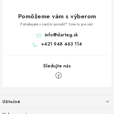
Pomôžeme vám s výberom
Potrebujete s niečím poradiť? Sme tu pre vás!
info
@
darteg.sk
+421 948 463 114
Z
á
Užitočné
p
ä
Kontakt