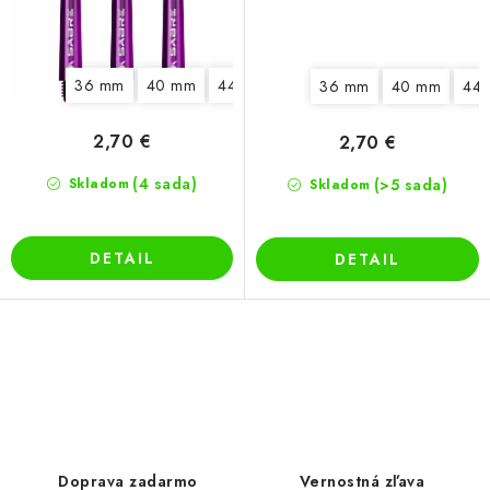
36 mm
40 mm
44 mm
49 mm
36 mm
40 mm
44
2,70 €
2,70 €
(4 sada)
Skladom
(>5 sada)
Skladom
DETAIL
DETAIL
O
v
l
á
d
Doprava zadarmo
Vernostná zľava