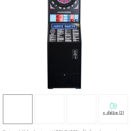
PRÍSLUŠENSTVO
OBLEČENIE
HRÁČI
ZĽAVY
TERČE A ŠÍPKY
DARČEKOVÉ POUKAZY
NOVINKY
Kontakty
Hodnotenie obchodu
+ ďalšie (2)