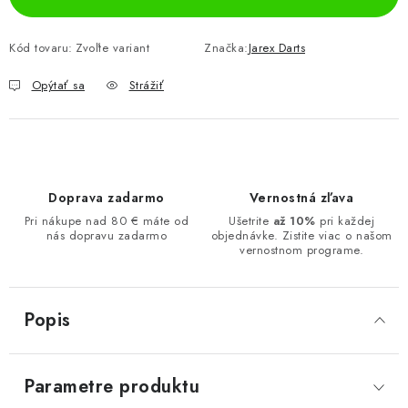
Kód tovaru:
Zvoľte variant
Značka:
Jarex Darts
Opýtať sa
Strážiť
Doprava zadarmo
Vernostná zľava
Pri nákupe nad 80 € máte od
Ušetrite
až 10%
pri každej
nás dopravu zadarmo
objednávke. Zistite viac o našom
vernostnom programe.
Popis
Parametre produktu