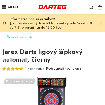
Prejsť
Hľad
na
obsah
ŠÍPKY
🌡️ Z dôvodu vysokých teplôt bude naša predajňa od 5. 8.
do 7. 8. otvorená len do 12:00 hod.
TERČE
Šípkové automaty
DOPLNKY K TERČU
Jarex Darts ligový šípkový
LETKY
automat, čierny
Podrobnosti hodnotenia
1 hodnotenie
NÁSADKY
HROTY
Doprava zadarmo
PUZDRÁ