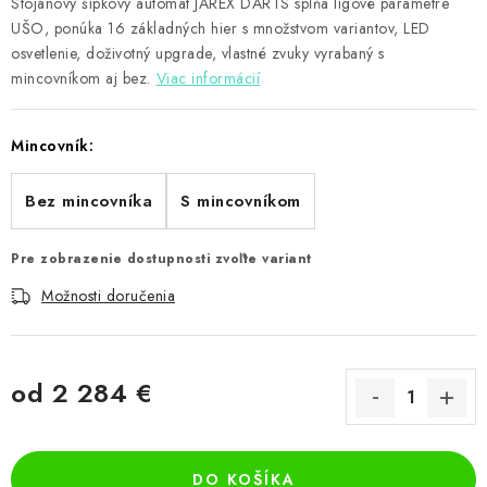
Stojanový šípkový automat JAREX DARTS spĺňa ligové parametre
UŠO, ponúka 16 základných hier s množstvom variantov, LED
osvetlenie, doživotný upgrade, vlastné zvuky vyrabaný s
mincovníkom aj bez.
Viac informácií
Mincovník:
Bez mincovníka
S mincovníkom
Pre zobrazenie dostupnosti zvoľte variant
Možnosti doručenia
od
2 284 €
Jednotková cena:
DO KOŠÍKA